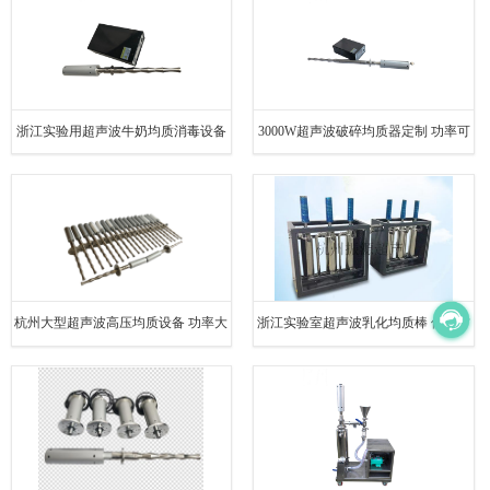
浙江实验用超声波牛奶均质消毒设备
3000W超声波破碎均质器定制 功率可
功率大 功率高
调
杭州大型超声波高压均质设备 功率大
浙江实验室超声波乳化均质棒 使用方
功率高
法