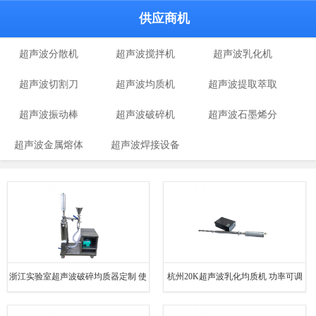
供应商机
超声波分散机
超声波搅拌机
超声波乳化机
超声波切割刀
超声波均质机
超声波提取萃取
超声波振动棒
超声波破碎机
超声波石墨烯分
机
超声波金属熔体
超声波焊接设备
散设备
处理设备
浙江实验室超声波破碎均质器定制 使
杭州20K超声波乳化均质机 功率可调
用方法