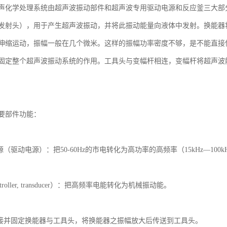
声化学处理系统由超声波振动部件和超声波专用驱动电源和反应釜三大部
发射头），用于产生超声波振动，并将此振动能量向液体中发射。换能器
伸缩运动，振幅一般在几个微米。这样的振幅功率密度不够，是不能直接
固定整个超声波振动系统的作用。工具头与变幅杆相连，变幅杆将超声波
要部件功能：

（驱动电源）：把50-60Hz的市电转化为高功率的高频率（15kHz—100
roller, transducer）：把高频率电能转化为机械振动能。

联接并固定换能器与工具头，将换能器之振幅放大后传送到工具头。
