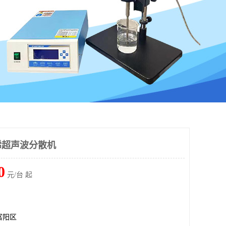
烯超声波分散机
0
元/台 起
富阳区