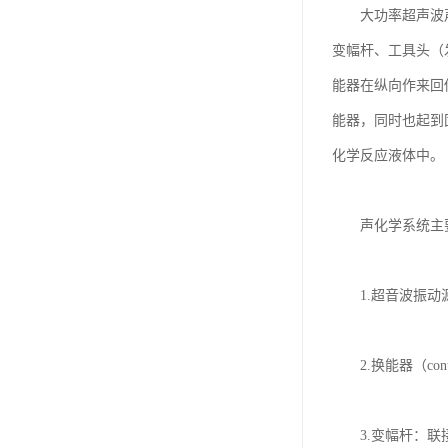
　　大功率超声波
变幅杆、工具头（
能器在纵向作来回
能器，同时也起到
化学反应液体中。

　　声化学系统主
　　1.超音波振动源
　　2.换能器（cont
　　3.变幅杆：