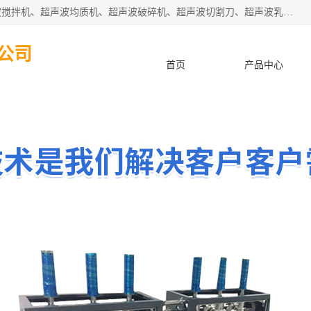
杭州振源超声设备有限公司主营产品：超声波分散机、超声波搅拌机、超声波均质机、超声波破碎机、超声波切割刀、超声波乳化机、超声波提取机、超声波振动棒等设备。秉承诚信经营、品质至上的服务宗旨，与多家企业建立了长期的合作关系。公司坚持以质量赢市场，以服务赢客户，始终以客户利益为中心。
公司
首页
产品中心