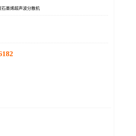
波石墨烯超声波分散机
6182