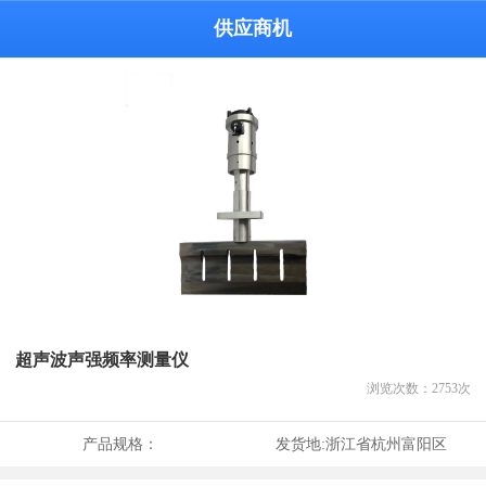
供应商机
超声波声强频率测量仪
浏览次数：
2753
次
产品规格：
发货地:
浙江省杭州富阳区