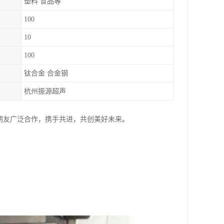
塑料 食品等
100
10
100
钛合金 合金钢
杭州振源超声
界朋友广泛合作，携手共进，共创美好未来。