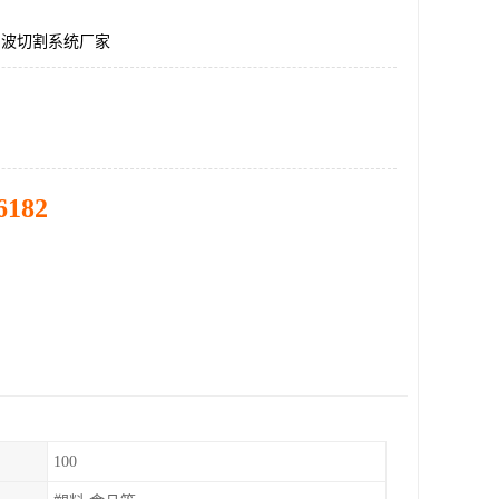
声波切割系统厂家
6182
100