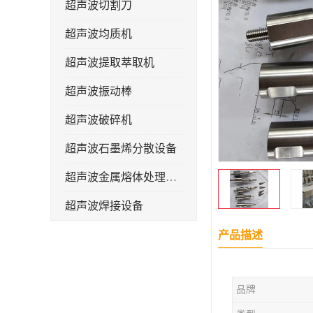
超声波切割刀
超声波均质机
超声波提取萃取机
超声波振动棒
超声波破碎机
超声波石墨烯分散设备
超声波金属熔体处理设备
超声波焊接设备
产品描述
品牌