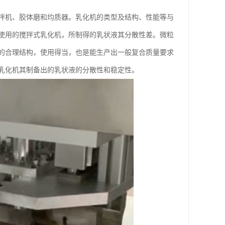
拌机、胶体磨和均质器。乳化机的类型及结构、性能等与
使用的搅拌式乳化机，所制得的乳状液其分散性差。微粒
的合理结构，使用得当，也是能生产出一般复合质量要求
乳化机其制备出的乳状液的分散性和稳定性。