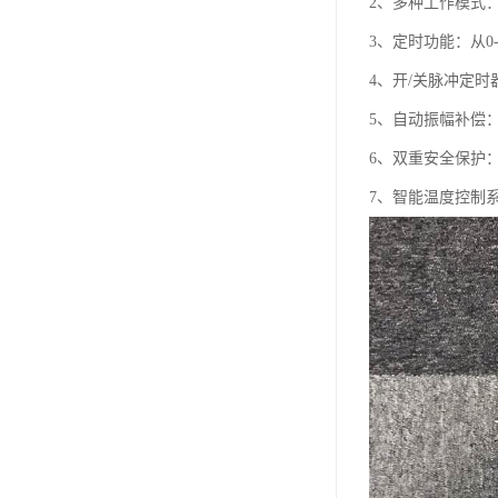
2、多种工作模式
3、定时功能：从0
4、开/关脉冲定
5、自动振幅补偿
6、双重安全保护
7、智能温度控制