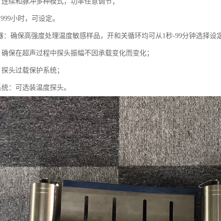
：连续和脉冲多种模式，功率任意调节；
-999小时，可设定。
时器：确保高强度处理温度敏感样品，开和关循环均可从1秒-99分钟选择设
：确保在超声过程中探头振幅不因承载变化而变化；
：探头过载保护系统；
系统：可选装温度探头。