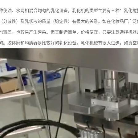
种使油、水两相混合均匀的乳化设备，乳化机的类型主要有三种：乳化搅
（分散性）及乳状液的质量（稳定性）有很大的关系。如在化妆品厂广泛
也较差，也较易产生污染。但其制造简单，价格便宜，只要注意选择机器
的。胶体磨和均质器是比较好的乳化设备。乳化机械有很大进步，如真空