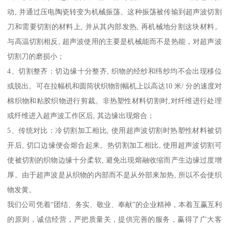
动, 并通过压电陶瓷转变为机械振荡。这种振荡被传输到超声波切割
刀和需要切割的材料上, 并从其内部发热, 再机械地分割这块材料。
与高温切割相反, 超声波使用的主要是机械能而不是热能，对超声波
切割刀的磨损小；
4、切割整齐：切边缘十分整齐, 织物的经纱和纬纱均不会出现移位
或脱出。可在拉幅机和圆筒状织物剖幅机上以高达10 米/ 分的速度对
棉织物和粘胶织物进行剪裁。非热塑性材料切割时,对纤维进行处理
或纤维进入超声波工作区后, 其边缘出现熔合；
5、传统对比：冷切割加工相比, 使用超声波切割时热塑性材料被切
开后, 切口边缘便会熔合起来。热切割加工相比, 使用超声波切割可
使被切割的织物边缘十分柔软, 避免出现熔融收缩而产生边缘过度增
厚。由于超声波是从织物的内部而不是从外部来加热, 所以不会使织
物发黄。
我们公司凭着“团结、务实、敬业、奉献”的企业精神，本着互赢互利
的原则，诚信经营，严把质量关，提供完善的服务，赢得了广大客