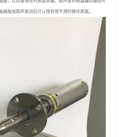
晶器，以改善铸坯的表面质量。超声波对结晶器的振动可
晶器施加超声振动后可以得到很平滑的铸坯表面。