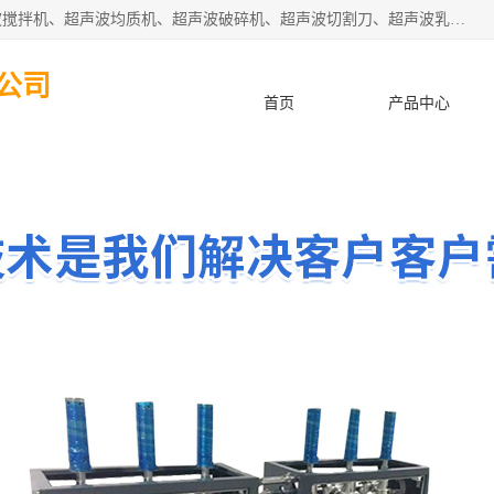
杭州振源超声设备有限公司主营产品：超声波分散机、超声波搅拌机、超声波均质机、超声波破碎机、超声波切割刀、超声波乳化机、超声波提取机、超声波振动棒等设备。秉承诚信经营、品质至上的服务宗旨，与多家企业建立了长期的合作关系。公司坚持以质量赢市场，以服务赢客户，始终以客户利益为中心。
公司
首页
产品中心