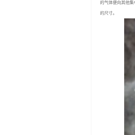
的气体便向其他集
的尺寸。