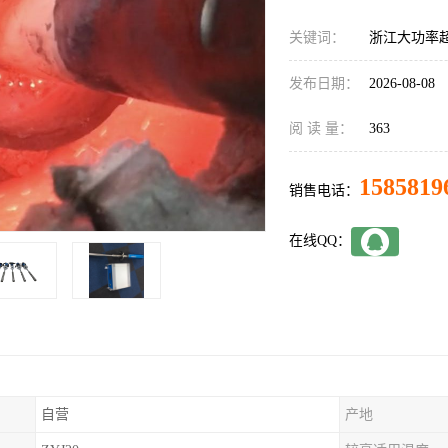
关键词：
浙江大功率
发布日期：
2026-08-08
阅 读 量：
363
1585819
销售电话：
在线QQ：
自营
产地