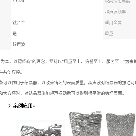
ZYJ20
较高适用温度
2
超声波频率
钛合金
适用金属
是
重量
超声波
信为本，以德经商”的理念，坚持以“质量至上、信誉至上、服务至上”为
手共创辉煌。
备可以作用于结晶器，以改善铸坯的表面质量。超声波对结晶器的振动可
和大方坯时，对结晶器施加超声振动后可以得到很平滑的铸坯表面。