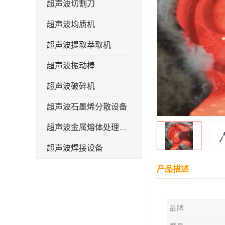
超声波切割刀
超声波均质机
超声波提取萃取机
超声波振动棒
超声波破碎机
超声波石墨烯分散设备
超声波金属熔体处理设备
超声波焊接设备
产品描述
品牌