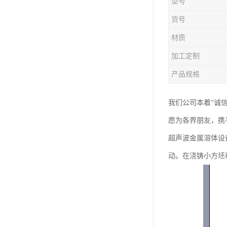
型号
货号
材质
加工定制
产品规格
我们公司本着“诚
愿为各界朋友，携
超声波金属溶体设
动。在浇铸小方坯