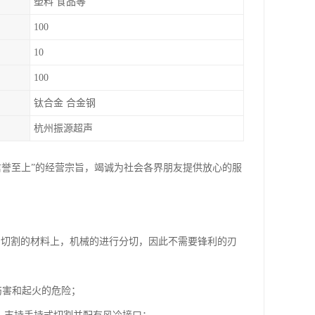
塑料 食品等
100
10
100
钛合金 合金钢
杭州振源超声
信誉至上”的经营宗旨，竭诚为社会各界朋友提供放心的服
刀和切割的材料上，机械的进行分切，因此不需要锋利的刃
伤害和起火的危险；