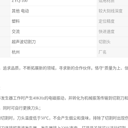
ZYQ-100
适用材质
其他 电动
较大刻线深度
塑料
定位精度
交流
快进速度
超声波切割刀
切割头
杭州
厂名
，追求品质，不断拓展新的领域，寻求新的合作伙伴。恪守“质量为上、
：
声发生器工作时产生40KHz的电磁振动，并转化为机械振荡传输到切割
，同时可自行更换刀头；
刀切割时，刀头温度低于50℃，不会产生烟尘和臭味，排除了切割时出现