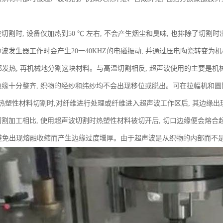
切割时, 设备仅加热到50 ℃ 左右, 不会产生烟尘和臭味, 也排除了切割
声波发生器工作时会产生20一40KHZ的电磁振动, 并通过压电陶瓷转变
内部发热, 再机械地分割这块材料。与高温切割相反, 超声波使用的主要是
边缘十分整齐, 织物的经纱和纬纱均不会出现移位或脱出。可在拉幅机和圆筒
热塑性材料切割时,对纤维进行处理或纤维进入超声波工作区后, 其边缘出
切割加工相比, 使用超声波切割时热塑性材料被切开后, 切口边缘便会熔合
 避免出现熔融收缩而产生边缘过度增厚。由于超声波是从织物的内部而不是