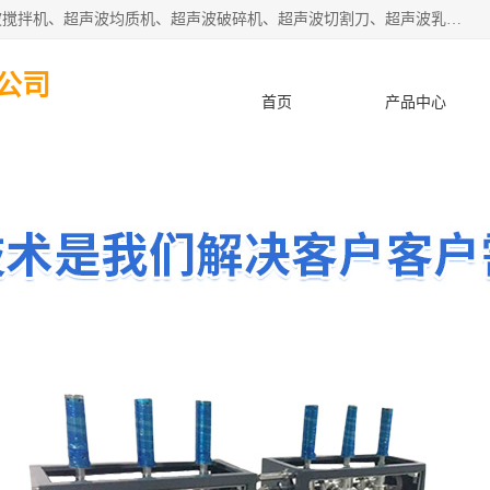
杭州振源超声设备有限公司主营产品：超声波分散机、超声波搅拌机、超声波均质机、超声波破碎机、超声波切割刀、超声波乳化机、超声波提取机、超声波振动棒等设备。秉承诚信经营、品质至上的服务宗旨，与多家企业建立了长期的合作关系。公司坚持以质量赢市场，以服务赢客户，始终以客户利益为中心。
公司
首页
产品中心