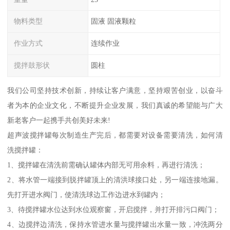
物料类型
固液 固液颗粒
作业方式
连续作业
搅拌鼓形状
圆柱
我们公司坚持技术创新，持续让客户满意，坚持艰苦创业，以奋斗
者为本的企业文化，不断提升企业发展，我们真诚的希望能与广大
新老客户一起携手共创美好未来!
超声波搅拌罐每次制造生产完后，都需要对设备需要清洗，如何清
洗搅拌罐：
1、搅拌罐在清洗前需确认罐体内部无可用余料，再进行清洗；
2、将水管一端接到脱拌罐顶上的清洪球接口处，另一端连接地漏。
先打开进水阀门，使清洗球边工作边进水到罐内；
3、待搅拌罐水位达到水位观察窗，开启搅拌，并打开排污口阀门；
4、边搅拌边清洗，保持水管进水量与搅拌罐出水量一致，冲洗两分