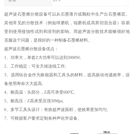
超声波石墨烯分散设备可以从石墨薄片或颗粒中生产出石墨烯层。
其他常见的分散技术（例如球磨机，辊磨机或高剪切混合器）容易
受到使用侵蚀性试剂和溶剂的影响。而超声波分散技术能够很好地
克服这个问题，是很好的一种制备石墨烯材料。
超声波石墨烯分散设备优点：
1、功率大，单套Z大功率可以达到3000W;
2、工作稳定：可全天候连续工作;
3、选用钛合金作为换能器和工具头的材料，提高振动传递效率，设
备使用寿命大大提高;
4、耐高温：头部分，Z高可承受600℃;
5、耐高压：Z高承受压强30Mpa;
6、多节工具头设计：有效超声波面积，使效果更加均匀;
7、可根据客户要求定制各种声化学设备。