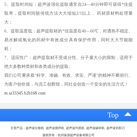
5、提取时间短：超声波强化提取通常在24—40分钟即可获得*佳提
取率，提取时间较传统方法大大缩短2/3以上， 药材原材料处理量
大；
6、提取温度低：超声提取材的*佳温度在40—60℃，对遇热不稳定、
易水解或氧化的药材中有效成分具有保护作用，同时大大节能能
耗；
7、适应性广：超声提取材不受成分性、分子量大小的限制，适用于
绝大多数种类材和各类成分的提取。
我们公司秉承着“科学、准确、有效、求实、严谨”的精神不断前行。
为客户创价值，与员工创辉煌，同社会创造一个安全的生活方式！
m.sz33345.b2b168.com
Top
主营产品：超声波分散机 超声波搅拌机 超声波均质机 超声波破碎机 超声波切割刀
版权所有：杭州振源超声设备有限公司