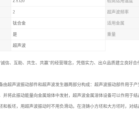
ZYJ20
较高适用温度
2
超声波频率
钛合金
适用金属
是
重量
超声波
“诚信、互助、共生、共赢”的经营理念，凭借实力、出众品质建立良好
备由超声波振动部件和超声波发生器两部分构成：超声波振动部件用于产生
，并将此振动能量向金属熔体中发射，超声波金属溶体设备可以作用于结
坯和板坯，用超声波振动时不用负滑动。在浇铸小方坯和大方坯时，对结