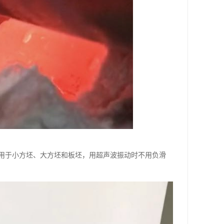
用于小方坯、大方坯和板坯，用超声波振动时不用负滑