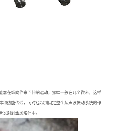
能器在纵向作来回伸缩运动，振幅一般在几个微米。这样
体和热能传递，同时也起到固定整个超声波振动系统的作
量发射到金属熔体中。