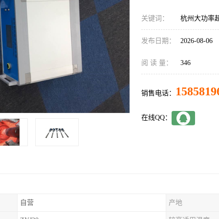
关键词：
杭州大功率
发布日期：
2026-08-06
阅 读 量：
346
1585819
销售电话：
在线QQ：
自营
产地