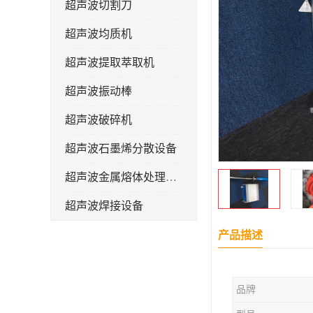
超声波切割刀
超声波均质机
超声波提取萃取机
超声波振动棒
超声波破碎机
超声波石墨烯分散设备
超声波金属熔体处理设备
超声波焊接设备
产品描述
品牌