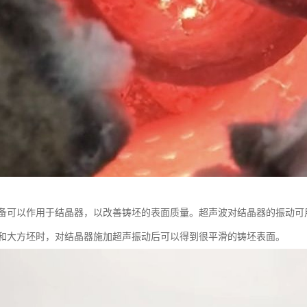
备可以作用于结晶器，以改善铸坯的表面质量。超声波对结晶器的振动可
和大方坯时，对结晶器施加超声振动后可以得到很平滑的铸坯表面。