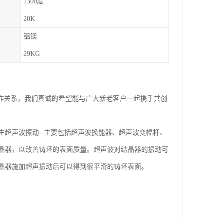
1300度
20K
铝镁
29KG
合作关系，我们真诚的希望能与广大新老客户一起携手共创
超声波振动--主要包括超声波换能器、超声波变幅杆、
晶器，以改善铸坯的表面质量。超声波对结晶器的振动可
晶器施加超声振动后可以得到很平滑的铸坯表面。