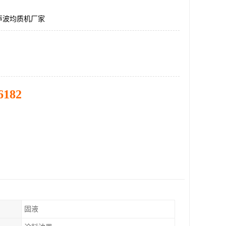
声波均质机厂家
6182
固液