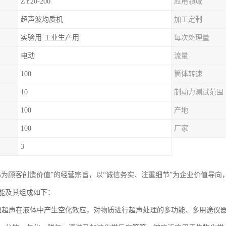
ZY20-200
应用领域
超声波均质机
加工定制
实验用 工业生产用
每次处理量
电动
流量
100
筒体转速
10
制动力测试范围
100
产地
100
厂家
3
心为顾客创造价值”的经营宗旨，以“诚信务实、注重细节”为企业价值导
能及其组成如下：
强超声在液体中产生空化效应，对物质进行超声处理的多功能、多用途仪