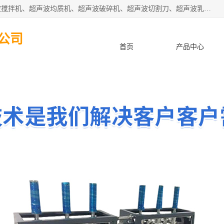
杭州振源超声设备有限公司主营产品：超声波分散机、超声波搅拌机、超声波均质机、超声波破碎机、超声波切割刀、超声波乳化机、超声波提取机、超声波振动棒等设备。秉承诚信经营、品质至上的服务宗旨，与多家企业建立了长期的合作关系。公司坚持以质量赢市场，以服务赢客户，始终以客户利益为中心。
公司
首页
产品中心