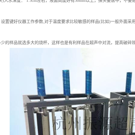
头)入水深度： 1.5cm左右，液面高度好有30mm以上，探头要居中，
：设置键好仪器工作参数,对于温度要求比较敏感的样品(比如)一般外面采
多少的样品就选多大的烧杯，这样也是有利样品在超声中对流，提高破碎