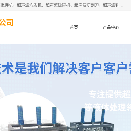
杭州振源超声设备有限公司主营产品：超声波分散机、超声波搅拌机、超声波均质机、超声波破碎机、超声波切割刀、超声波乳化机、超声波提取机、超声波振动棒等设备。秉承诚信经营、品质至上的服务宗旨，与多家企业建立了长期的合作关系。公司坚持以质量赢市场，以服务赢客户，始终以客户利益为中心。
公司
首页
产品中心