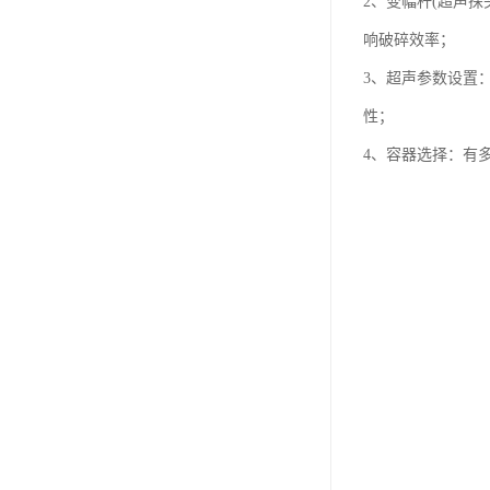
2、变幅杆(超声探
响破碎效率；
3、超声参数设置
性；
4、容器选择：有