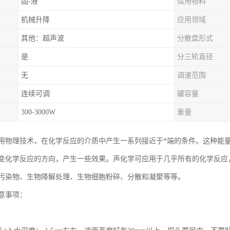
固-液
适用物料
机械升降
应用领域
其他：超声波
分散盘形式
是
分三轮直径
无
调速范围
连续可调
罐容量
300-3000W
重量
用物理技术，在化学反应的介质中产生一系列接近于*端的条件。这种能
变化学反应的方向，产生一些效果。声化学可应用于几乎所有的化学反应
污染物、生物降解处理、生物细胞粉碎、分散和凝聚等等。
意事项：
；