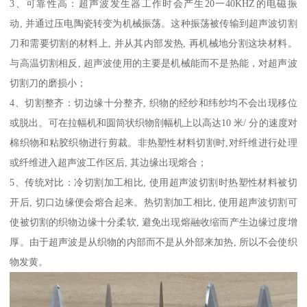
3、可靠性高：超声波发生器工作时会产生20一40KHZ的电磁振
动, 并通过压电陶瓷转变为机械振荡。这种振荡被传输到超声波切割
刀和需要切割的材料上, 并从其内部发热, 再机械地分割这块材料。
与高温切割相反, 超声波使用的主要是机械能而不是热能，对超声波
切割刀的磨损小；
4、切割整齐：切边缘十分整齐, 织物的经纱和纬纱均不会出现移位
或脱出。可在拉幅机和圆筒状织物剖幅机上以高达10 米/ 分的速度对
棉织物和粘胶织物进行剪裁。非热塑性材料切割时,对纤维进行处理
或纤维进入超声波工作区后, 其边缘出现熔合；
5、传统对比：冷切割加工相比, 使用超声波切割时热塑性材料被切
开后, 切口边缘便会熔合起来。热切割加工相比, 使用超声波切割可
使被切割的织物边缘十分柔软, 避免出现熔融收缩而产生边缘过度增
厚。由于超声波是从织物的内部而不是从外部来加热, 所以不会使织
物发黄。