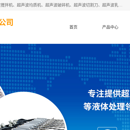
杭州振源超声设备有限公司主营产品：超声波分散机、超声波搅拌机、超声波均质机、超声波破碎机、超声波切割刀、超声波乳化机、超声波提取机、超声波振动棒等设备。秉承诚信经营、品质至上的服务宗旨，与多家企业建立了长期的合作关系。公司坚持以质量赢市场，以服务赢客户，始终以客户利益为中心。
公司
首页
产品中心