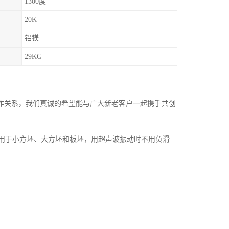
1300度
20K
铝镁
29KG
合作关系，我们真诚的希望能与广大新老客户一起携手共创
用于小方坯、大方坯和板坯，用超声波振动时不用负滑