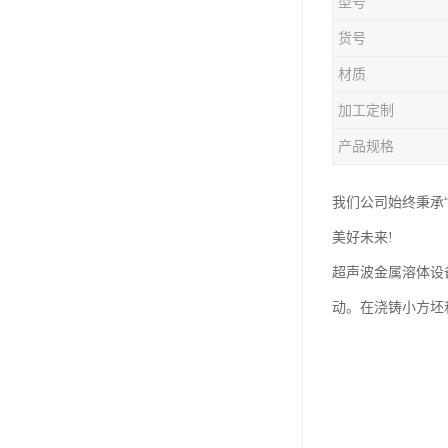
型号
货号
材质
加工定制
产品规格
我们公司始终秉承
美好未来!
超声波金属溶体设
动。在浇铸小方坯