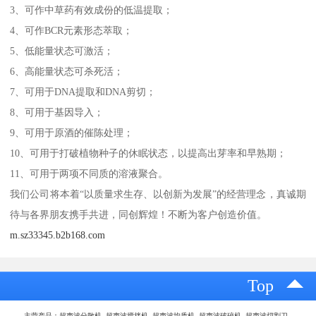
3、可作中草药有效成份的低温提取；
4、可作BCR元素形态萃取；
5、低能量状态可激活；
6、高能量状态可杀死活；
7、可用于DNA提取和DNA剪切；
8、可用于基因导入；
9、可用于原酒的催陈处理；
10、可用于打破植物种子的休眠状态，以提高出芽率和早熟期；
11、可用于两项不同质的溶液聚合。
我们公司将本着“以质量求生存、以创新为发展”的经营理念，真诚期
待与各界朋友携手共进，同创辉煌！不断为客户创造价值。
m.sz33345.b2b168.com
Top
主营产品：超声波分散机 超声波搅拌机 超声波均质机 超声波破碎机 超声波切割刀