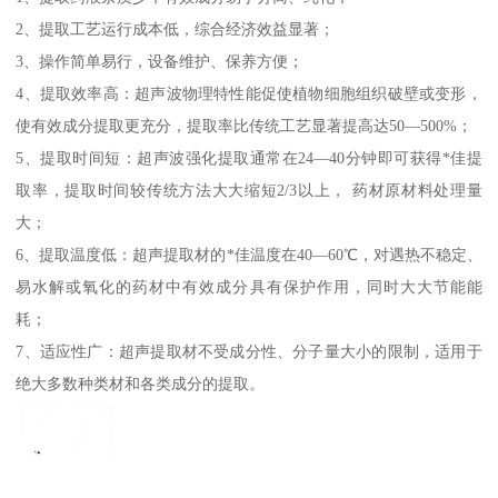
2、提取工艺运行成本低，综合经济效益显著；
3、操作简单易行，设备维护、保养方便；
4、提取效率高：超声波物理特性能促使植物细胞组织破壁或变形，
使有效成分提取更充分，提取率比传统工艺显著提高达50—500%；
5、提取时间短：超声波强化提取通常在24—40分钟即可获得*佳提
取率，提取时间较传统方法大大缩短2/3以上， 药材原材料处理量
大；
6、提取温度低：超声提取材的*佳温度在40—60℃，对遇热不稳定、
易水解或氧化的药材中有效成分具有保护作用，同时大大节能能
耗；
7、适应性广：超声提取材不受成分性、分子量大小的限制，适用于
绝大多数种类材和各类成分的提取。