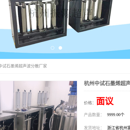
州中试石墨烯超声波分散厂家
杭州中试石墨烯超
面议
价格：
产品数量：
9999.00个
发货地址：
浙江省杭州