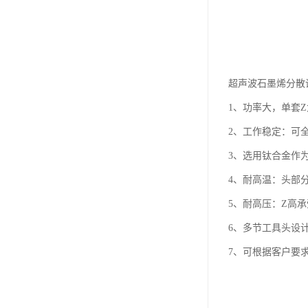
超声波石墨烯分散
1、功率大，单套Z
2、工作稳定：可
3、选用钛合金作
4、耐高温：头部分
5、耐高压：Z高承受
6、多节工具头设
7、可根据客户要