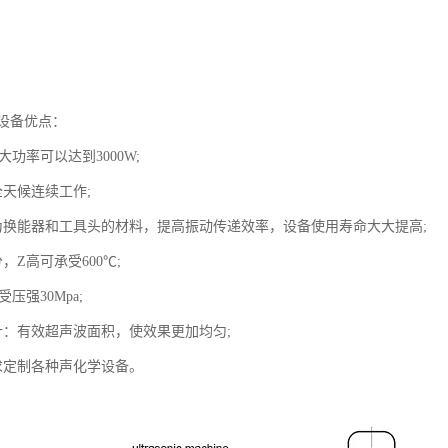
设备优点：
大功率可以达到3000W;
全天候连续工作;
为换能器和工具头的材料，提高振动传递效率，设备使用寿命大大提高;
，Z高可承受600℃;
压强30Mpa;
计：有效超声波面积，使效果更加均匀;
求定制各种声化学设备。