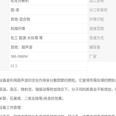
乳化分散机
加工定制
固-液
分三轮直径
其他-混合物
升降行程
机械升降
调速范围
化工 能源 水处理 等
变速方式
其他：超声波
罐容量
300-3000W
厂家
21.5
设备是利用超声波的空化作用来分散团聚的颗粒。它是将所需处理的颗粒
高温，高压，微射流，强振动等附加效应下，分子间的距离会不断增加，
米管、石墨烯、二氧化硅等)有良好效果。
设备工作原理：