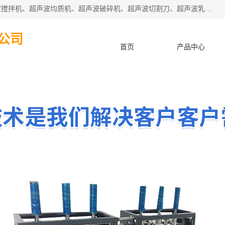
杭州振源超声设备有限公司主营产品：超声波分散机、超声波搅拌机、超声波均质机、超声波破碎机、超声波切割刀、超声波乳化机、超声波提取机、超声波振动棒等设备。秉承诚信经营、品质至上的服务宗旨，与多家企业建立了长期的合作关系。公司坚持以质量赢市场，以服务赢客户，始终以客户利益为中心。
公司
首页
产品中心