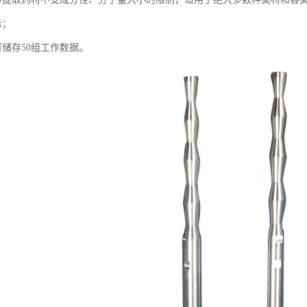
示；
可储存50组工作数据。