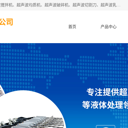
杭州振源超声设备有限公司主营产品：超声波分散机、超声波搅拌机、超声波均质机、超声波破碎机、超声波切割刀、超声波乳化机、超声波提取机、超声波振动棒等设备。秉承诚信经营、品质至上的服务宗旨，与多家企业建立了长期的合作关系。公司坚持以质量赢市场，以服务赢客户，始终以客户利益为中心。
公司
首页
产品中心