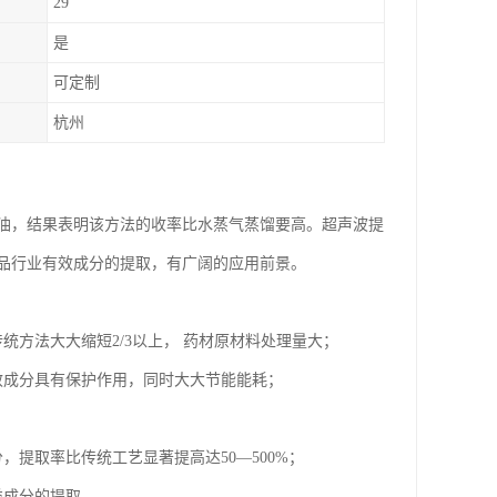
29
是
可定制
杭州
油，结果表明该方法的收率比水蒸气蒸馏要高。超声波提
品行业有效成分的提取，有广阔的应用前景。
统方法大大缩短2/3以上， 药材原材料处理量大；
效成分具有保护作用，同时大大节能能耗；
提取率比传统工艺显著提高达50—500%；
类成分的提取。