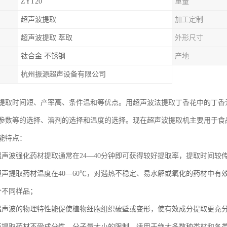
ZYT20
重量
超声波提取
加工定制
超声波提取 萃取
外形尺寸
钛合金 不锈钢
产地
杭州振源超声设备有限公司
提取时间短、产率高、条件温和等优点。用超声波法提取丁香花中的丁香
参数等的选择、溶剂的选择和温度的选择。现在超声波提取机主要用于食
能特点：
超声波强化药材提取通常在24—40分钟即可获得较好提取率，提取时间较传
超声提取药材温度在40—60℃，对遇热不稳定、易水解或氧化的药材中有
个不同样品；
超声波的物理特性能促使植物细胞组织破壁或变形，使有效成分提取更充分，
声提取药材不受成分性、分子量大小的限制，适用于绝大多数种类材和各