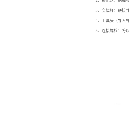
2、换能器：把高
3、变幅杆：联接
4、工具头（导入
5、连接螺栓：将