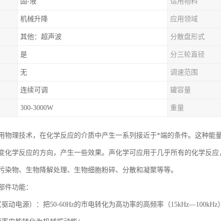
固-液
适用物料
机械升降
应用领域
其他：超声波
分散盘形式
是
分三轮直径
无
调速范围
连续可调
罐容量
300-3000W
重量
用物理技术，在化学反应的介质中产生一系列接近于*端的条件。这种能
变化学反应的方向，产生一些效果。声化学可应用于几乎所有的化学反应
污染物、生物降解处理、生物细胞粉碎、分散和凝聚等等。
部件功能：
驱动电源）：把50-60Hz的市电转化为高功率的高频率（15kHz—100k