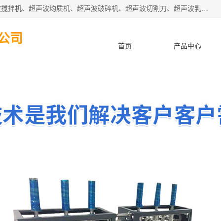
杭州振源超声设备有限公司主营产品：超声波分散机、超声波搅拌机、超声波均质机、超声波破碎机、超声波切割刀、超声波乳化机、超声波提取机、超声波振动棒等设备。秉承诚信经营、品质至上的服务宗旨，与多家企业建立了长期的合作关系。公司坚持以质量赢市场，以服务赢客户，始终以客户利益为中心。
公司
首页
产品中心