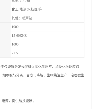
其他-混合物
化工 能源 水处理 等
其他：超声波
1000
15-60KHZ
1000
21.5
量不仅能够激发或促进许多化学反应、加快化学反应速
，如萃取与分离、合成与降解、生物柴油生产、治理微生
Hz）电源，提供给换能器；