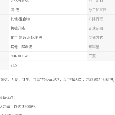
乳化分散机
加工定制
固-液
分三轮直径
其他-混合物
升降行程
机械升降
调速范围
化工 能源 水处理 等
变速方式
其他：超声波
罐容量
300-3000W
厂家
21.5
“诚信、互助、共生、共赢”的经营理念，以“拼搏创新，精益求精”为精
设备优点：
大功率可以达到3000W;