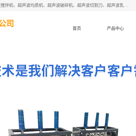
杭州振源超声设备有限公司主营产品：超声波分散机、超声波搅拌机、超声波均质机、超声波破碎机、超声波切割刀、超声波乳化机、超声波提取机、超声波振动棒等设备。秉承诚信经营、品质至上的服务宗旨，与多家企业建立了长期的合作关系。公司坚持以质量赢市场，以服务赢客户，始终以客户利益为中心。
公司
首页
产品中心