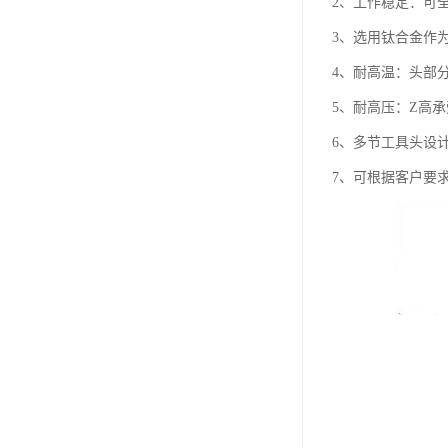
2、工作稳定：可
3、选用钛合金作
4、耐高温：头部分
5、耐高压：Z高承受
6、多节工具头设
7、可根据客户要