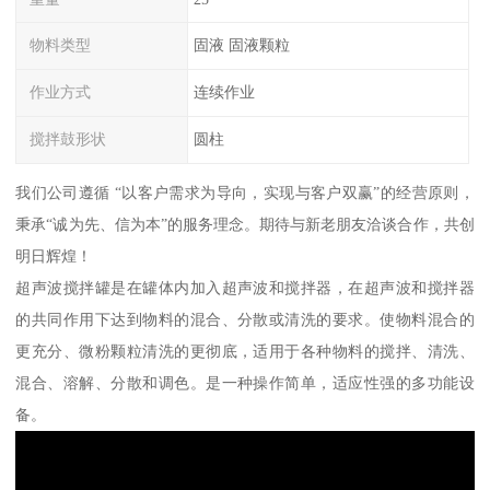
物料类型
固液 固液颗粒
作业方式
连续作业
搅拌鼓形状
圆柱
我们公司遵循 “以客户需求为导向，实现与客户双赢”的经营原则，
秉承“诚为先、信为本”的服务理念。期待与新老朋友洽谈合作，共创
明日辉煌！
超声波搅拌罐是在罐体内加入超声波和搅拌器，在超声波和搅拌器
的共同作用下达到物料的混合、分散或清洗的要求。使物料混合的
更充分、微粉颗粒清洗的更彻底，适用于各种物料的搅拌、清洗、
混合、溶解、分散和调色。是一种操作简单，适应性强的多功能设
备。