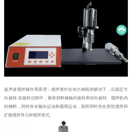
超声波搅拌罐作用原理：搅拌浆叶在动力相组的驱动下，沿固定方
向旋转;在旋转过程中，驱使协料做轴向旋转和径向旋转。搅拌机内
的物料，同时存在轴向运动和圆周运动，因而同时存在剪切搅拌和
扩散搅拌等几种搅拌形式。