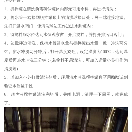
洗搅拌罐：
1、搅拌罐在清洗前需确认罐体内部无可用余料，再进行清洗；
2、将水管一端接到脱拌罐顶上的清洪球接口处，另一端连接地漏。
先打开进水阀门，使清洗球边工作边进水到罐内；
3、待搅拌罐水位达到水位观察窗，开启搅拌，并打开排污口阀门；
4、边搅拌边清洗，保持水管进水量与搅拌罐出水量一致，冲洗两分
钟。凉水冲洗两分钟后，打开温度旋钮，设定温度为100℃，达到温
度后再热水冲洗三分钟；(若物料不易清洗，可加入适量小苏打作为
清洗剂)；
5、若加入小苏打做清洗剂后，须用清水冲洗搅拌罐直至用酚酞试剂
验证水质呈中性；
6、超声波搅拌罐清洗完毕后，关闭电源，清理—下周围，就完成
了。