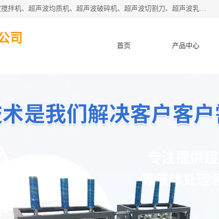
杭州振源超声设备有限公司主营产品：超声波分散机、超声波搅拌机、超声波均质机、超声波破碎机、超声波切割刀、超声波乳化机、超声波提取机、超声波振动棒等设备。秉承诚信经营、品质至上的服务宗旨，与多家企业建立了长期的合作关系。公司坚持以质量赢市场，以服务赢客户，始终以客户利益为中心。
公司
首页
产品中心