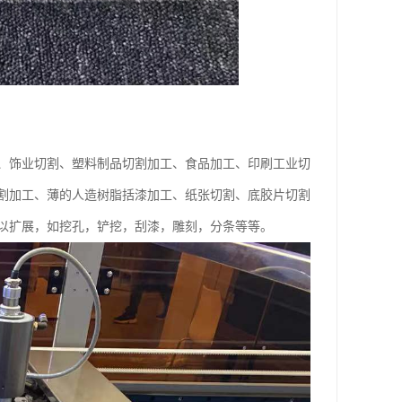
、饰业切割、塑料制品切割加工、食品加工、印刷工业切
割加工、薄的人造树脂括漆加工、纸张切割、底胶片切割
以扩展，如挖孔，铲挖，刮漆，雕刻，分条等等。