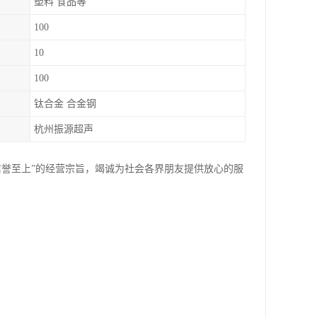
塑料 食品等
100
10
100
钛合金 合金钢
杭州振源超声
信誉至上”的经营宗旨，竭诚为社会各界朋友提供放心的服