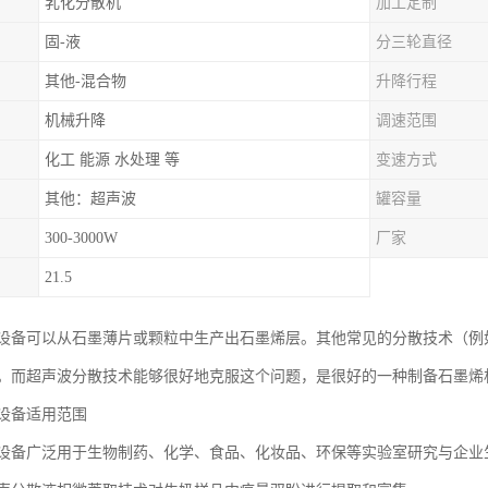
乳化分散机
加工定制
固-液
分三轮直径
其他-混合物
升降行程
机械升降
调速范围
化工 能源 水处理 等
变速方式
其他：超声波
罐容量
300-3000W
厂家
21.5
设备可以从石墨薄片或颗粒中生产出石墨烯层。其他常见的分散技术（例
。而超声波分散技术能够很好地克服这个问题，是很好的一种制备石墨烯
设备适用范围
设备广泛用于生物制药、化学、食品、化妆品、环保等实验室研究与企业