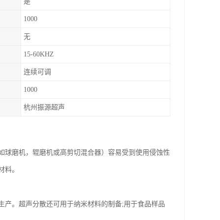
是
1000
无
15-60KHZ
连续可调
1000
杭州振源超声
如球磨机，辊磨机或高剪切混合器）容易受到使用侵蚀性
材料。
生产。超声分散还可用于纳米材料的制备;用于食品样品