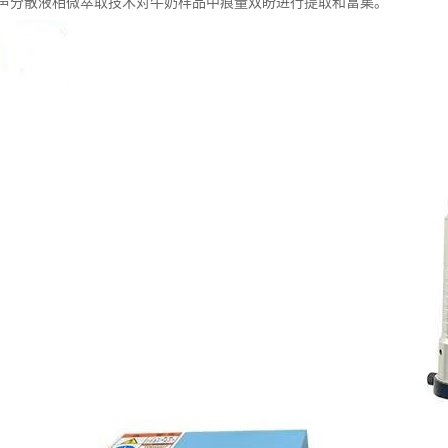
声分散液相微萃取技术对牛奶样品中痕量双盼进行提取和富集。