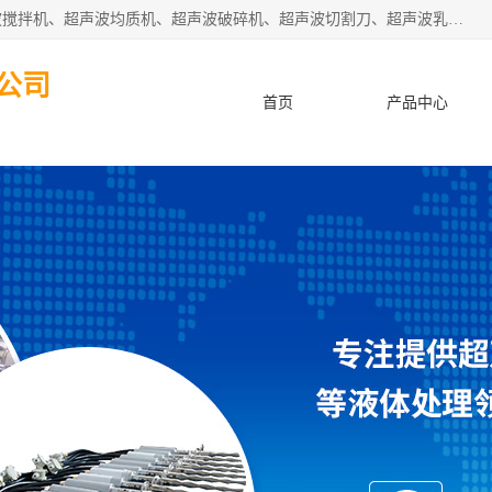
杭州振源超声设备有限公司主营产品：超声波分散机、超声波搅拌机、超声波均质机、超声波破碎机、超声波切割刀、超声波乳化机、超声波提取机、超声波振动棒等设备。秉承诚信经营、品质至上的服务宗旨，与多家企业建立了长期的合作关系。公司坚持以质量赢市场，以服务赢客户，始终以客户利益为中心。
公司
首页
产品中心