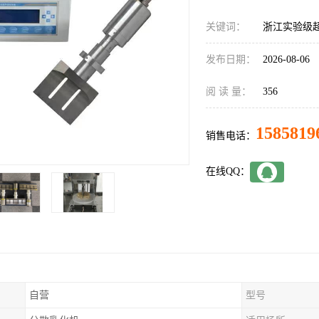
关键词：
浙江实验级
发布日期：
2026-08-06
阅 读 量：
356
1585819
销售电话：
在线QQ：
自营
型号