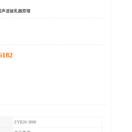
超声波破乳器原理
6182
ZYR20-3000