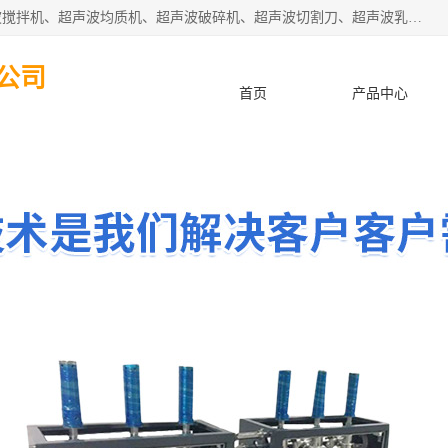
杭州振源超声设备有限公司主营产品：超声波分散机、超声波搅拌机、超声波均质机、超声波破碎机、超声波切割刀、超声波乳化机、超声波提取机、超声波振动棒等设备。秉承诚信经营、品质至上的服务宗旨，与多家企业建立了长期的合作关系。公司坚持以质量赢市场，以服务赢客户，始终以客户利益为中心。
公司
首页
产品中心