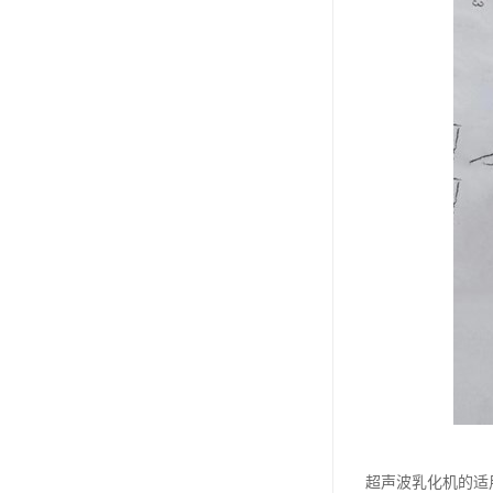
超声波乳化机的适