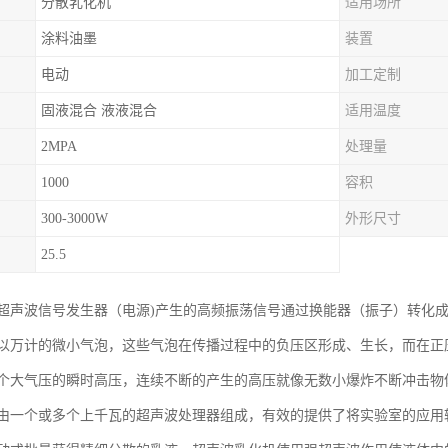
分散乳化机
适用场所
涂料油墨
装置
电动
加工定制
固液混合 液液混合
适用温度
2MPA
处理量
1000
容积
300-3000W
外形尺寸
25.5
超声波信号发生器（电源)产生的高频振荡信号通过换能器（振子）转化
以万计的微小气泡，这些气泡在传播过程中的负压区形成、生长，而在正
个大气压的瞬时高压，连续不断的产生的高压就像无数小爆炸不断冲击物
由一个或多个上千瓦的超声波处理器组成，有效的提供了将实验室的应用