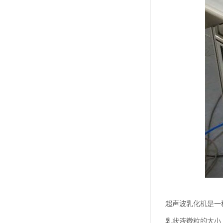
超声波乳化机是一
乳状液微粒的大小