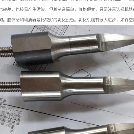
也较差，也较易产生污染。但其制造简单，价格便宜，只要注意选择机器
的。胶体磨和均质器是比较好的乳化设备。乳化机械有很大进步，如真空