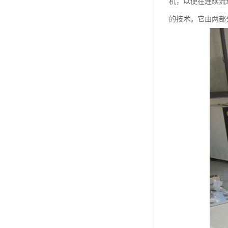
机，以便在连续流
的技术。它由两部