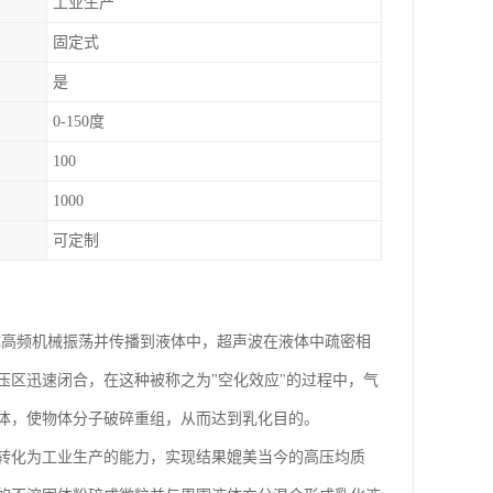
工业生产
固定式
是
0-150度
100
1000
可定制
成高频机械振荡并传播到液体中，超声波在液体中疏密相
压区迅速闭合，在这种被称之为"空化效应"的过程中，气
体，使物体分子破碎重组，从而达到乳化目的。
转化为工业生产的能力，实现结果媲美当今的高压均质