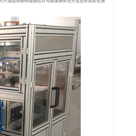
的不溶固体粉碎成微粒并与周围液体充分混合形成乳化液