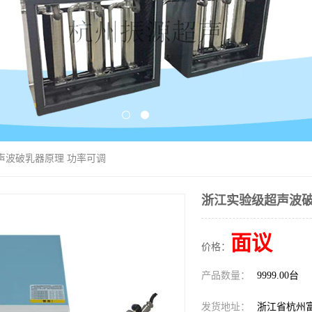
声波破乳器原理 功率可调
浙江实验级超声波破
面议
价格：
产品数量：
9999.00台
发货地址：
浙江省杭州