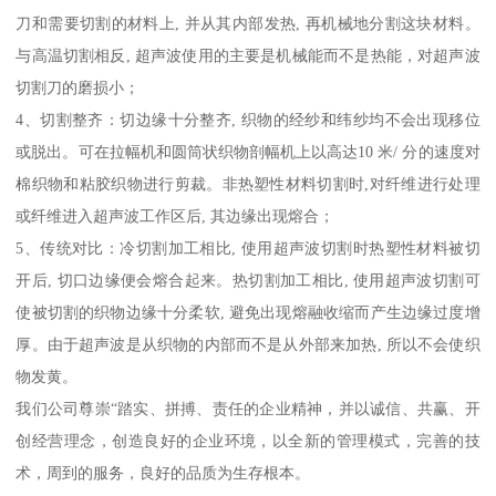
刀和需要切割的材料上, 并从其内部发热, 再机械地分割这块材料。
与高温切割相反, 超声波使用的主要是机械能而不是热能，对超声波
切割刀的磨损小；
4、切割整齐：切边缘十分整齐, 织物的经纱和纬纱均不会出现移位
或脱出。可在拉幅机和圆筒状织物剖幅机上以高达10 米/ 分的速度对
棉织物和粘胶织物进行剪裁。非热塑性材料切割时,对纤维进行处理
或纤维进入超声波工作区后, 其边缘出现熔合；
5、传统对比：冷切割加工相比, 使用超声波切割时热塑性材料被切
开后, 切口边缘便会熔合起来。热切割加工相比, 使用超声波切割可
使被切割的织物边缘十分柔软, 避免出现熔融收缩而产生边缘过度增
厚。由于超声波是从织物的内部而不是从外部来加热, 所以不会使织
物发黄。
我们公司尊崇“踏实、拼搏、责任的企业精神，并以诚信、共赢、开
创经营理念，创造良好的企业环境，以全新的管理模式，完善的技
术，周到的服务，良好的品质为生存根本。