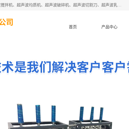
杭州振源超声设备有限公司主营产品：超声波分散机、超声波搅拌机、超声波均质机、超声波破碎机、超声波切割刀、超声波乳化机、超声波提取机、超声波振动棒等设备。秉承诚信经营、品质至上的服务宗旨，与多家企业建立了长期的合作关系。公司坚持以质量赢市场，以服务赢客户，始终以客户利益为中心。
公司
首页
产品中心