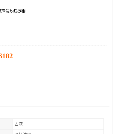
W超声波均质定制
6182
固液