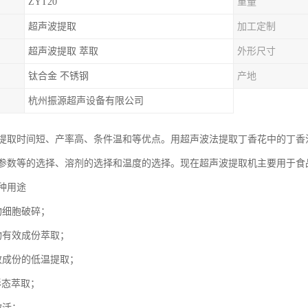
ZYT20
重量
超声波提取
加工定制
超声波提取 萃取
外形尺寸
钛合金 不锈钢
产地
杭州振源超声设备有限公司
提取时间短、产率高、条件温和等优点。用超声波法提取丁香花中的丁香
参数等的选择、溶剂的选择和温度的选择。现在超声波提取机主要用于食
种用途
物细胞破碎；
物有效成份萃取；
效成份的低温提取；
形态萃取；
激活；