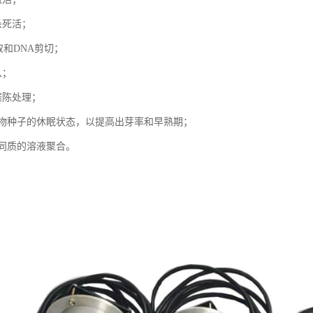
杀死活；
取和DNA剪切；
入；
催陈处理；
植物种子的休眠状态，以提高出芽率和早熟期；
不同质的溶液聚合。