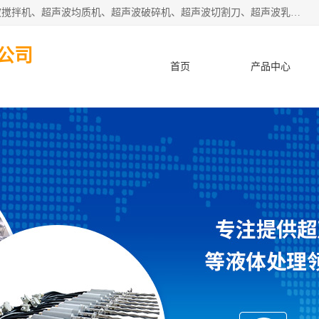
杭州振源超声设备有限公司主营产品：超声波分散机、超声波搅拌机、超声波均质机、超声波破碎机、超声波切割刀、超声波乳化机、超声波提取机、超声波振动棒等设备。秉承诚信经营、品质至上的服务宗旨，与多家企业建立了长期的合作关系。公司坚持以质量赢市场，以服务赢客户，始终以客户利益为中心。
公司
首页
产品中心