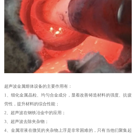
超声波金属熔体设备的主要作用有：
1、细化金属晶粒、均匀合金成分，显着改善铸造材料的强度、抗疲
劳性，提升材料的综合性能；
2、超声波在钢铁冶金中的应用；
3、超声波去除夹杂物；
4、金属溶液在微笑的夹杂物上浮是非常困难的，只有当他们聚集起