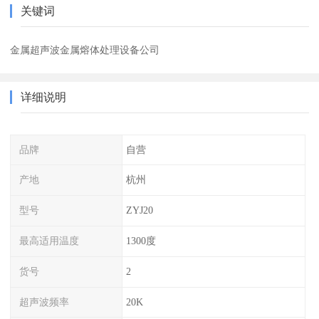
关键词
金属超声波金属熔体处理设备公司
详细说明
品牌
自营
产地
杭州
型号
ZYJ20
最高适用温度
1300度
货号
2
超声波频率
20K