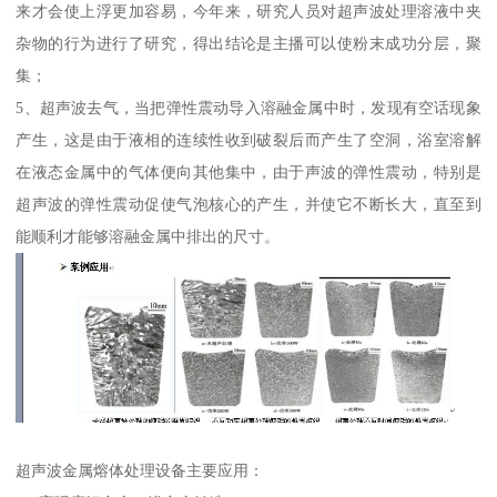
来才会使上浮更加容易，今年来，研究人员对超声波处理溶液中夹
杂物的行为进行了研究，得出结论是主播可以使粉末成功分层，聚
集；
5、超声波去气，当把弹性震动导入溶融金属中时，发现有空话现象
产生，这是由于液相的连续性收到破裂后而产生了空洞，浴室溶解
在液态金属中的气体便向其他集中，由于声波的弹性震动，特别是
超声波的弹性震动促使气泡核心的产生，并使它不断长大，直至到
能顺利才能够溶融金属中排出的尺寸。
超声波金属熔体处理设备主要应用：