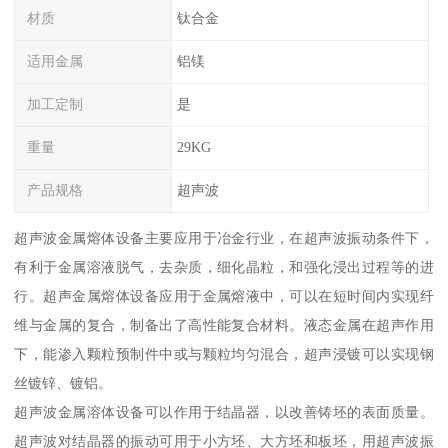
材质
钛合金
适用金属
铝镁
加工定制
是
重量
29KG
产品规格
超声波
超声波金属熔体设备主要应用于冶金行业，在超声波振动条件下，
有利于金属溶液脱气，去杂质，细化晶粒，和强化浸出过程等的进
行。超声金属熔体设备应用于金属熔液中，可以在短时间内实现纤
维与金属的复合，制备出了高性能复合材料。液态金属在超声作用
下，能渗入颗粒预制件中或与颗粒均匀混合，超声浸镀可以实现钢
丝镀锌、镀铝。
超声波金属溶体设备可以作用于结晶器，以改善铸坯的表面质量。
超声波对结晶器的振动可用于小方坯、大方坯和板坯，用超声波振