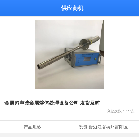
供应商机
金属超声波金属熔体处理设备公司 发货及时
浏览次数：
327
次
产品规格：
发货地:
浙江省杭州富阳区