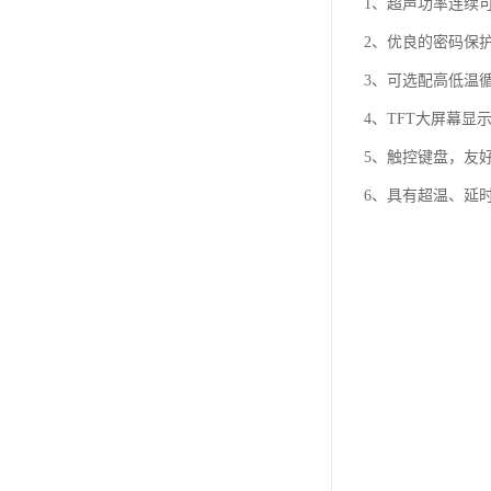
1、超声功率连续
2、优良的密码保
3、可选配高低温循
4、TFT大屏幕
5、触控键盘，友
6、具有超温、延