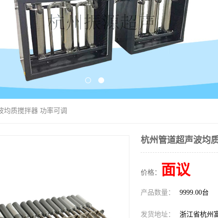
波均质搅拌器 功率可调
杭州管道超声波均质
面议
价格：
产品数量：
9999.00台
发货地址：
浙江省杭州