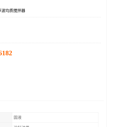
声波均质搅拌器
6182
固液