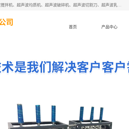
杭州振源超声设备有限公司主营产品：超声波分散机、超声波搅拌机、超声波均质机、超声波破碎机、超声波切割刀、超声波乳化机、超声波提取机、超声波振动棒等设备。秉承诚信经营、品质至上的服务宗旨，与多家企业建立了长期的合作关系。公司坚持以质量赢市场，以服务赢客户，始终以客户利益为中心。
公司
首页
产品中心