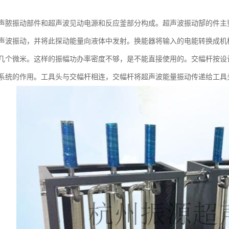
声脓振动部件和超声波见动电源和反应釜部分构成。超声波振动郜的件主
声波振动，并将此探动能量向液体中发射。换能器将输入的电能转换成机
几个微米。这样的振幅功办率密度不够，是不能直接使用的。交幅杆按设
系统的作用。工具头与交幅杆相连，交幅杆将超声波能量振动传递给工具