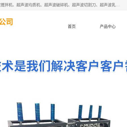
杭州振源超声设备有限公司主营产品：超声波分散机、超声波搅拌机、超声波均质机、超声波破碎机、超声波切割刀、超声波乳化机、超声波提取机、超声波振动棒等设备。秉承诚信经营、品质至上的服务宗旨，与多家企业建立了长期的合作关系。公司坚持以质量赢市场，以服务赢客户，始终以客户利益为中心。
公司
首页
产品中心