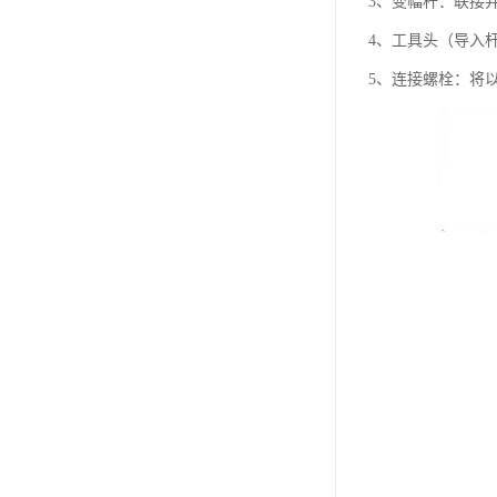
3、变幅杆：联接
4、工具头（导入
5、连接螺栓：将