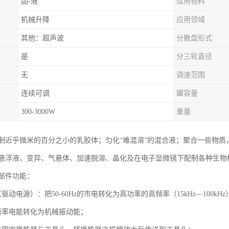
固-液
适用物料
机械升降
应用领域
其他：超声波
分散盘形式
是
分三轮直径
无
调速范围
连续可调
罐容量
300-3000W
重量
制近乎微米的百分之小的乳胶体；匀化“难混溶”的混合液；聚合一些物
悬浮液、变异、气悬体、加速脱溶、晶化及在电子显微镜下配制各种生物
部件功能：
驱动电源）：把50-60Hz的市电转化为高功率的高频率（15kHz—100k
频率电能转化为机械振动能；