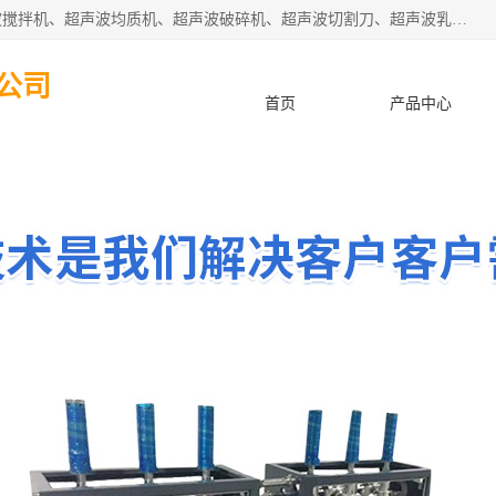
杭州振源超声设备有限公司主营产品：超声波分散机、超声波搅拌机、超声波均质机、超声波破碎机、超声波切割刀、超声波乳化机、超声波提取机、超声波振动棒等设备。秉承诚信经营、品质至上的服务宗旨，与多家企业建立了长期的合作关系。公司坚持以质量赢市场，以服务赢客户，始终以客户利益为中心。
公司
首页
产品中心