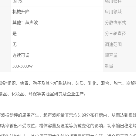
固-液
适用物料
机械升降
应用领域
其他：超声波
分散盘形式
是
分三轮直径
无
调速范围
连续可调
罐容量
300-3000W
重量
破碎组织、病毒、孢子及其它细胞结构，匀质、乳化、混合、脱气、崩解
食品、化妆品、环保等实验室研究及企业生产。
：
声波振动棒的周围产生，超声波能量非常均匀的分布在槽内，从而达到很
的功率输出不受液位，槽体容量及温差等负载变化的影响，功率输出稳定