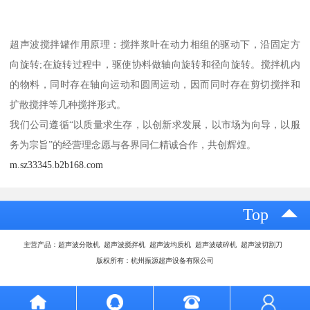
超声波搅拌罐作用原理：搅拌浆叶在动力相组的驱动下，沿固定方
向旋转;在旋转过程中，驱使协料做轴向旋转和径向旋转。搅拌机内
的物料，同时存在轴向运动和圆周运动，因而同时存在剪切搅拌和
扩散搅拌等几种搅拌形式。
我们公司遵循“以质量求生存，以创新求发展，以市场为向导，以服
务为宗旨”的经营理念愿与各界同仁精诚合作，共创辉煌。
m.sz33345.b2b168.com
Top
主营产品：超声波分散机 超声波搅拌机 超声波均质机 超声波破碎机 超声波切割刀
版权所有：杭州振源超声设备有限公司