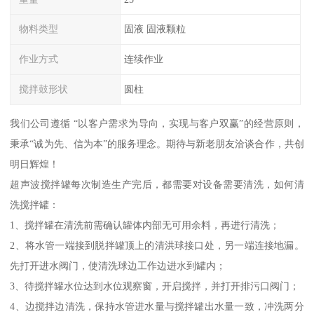
物料类型
固液 固液颗粒
作业方式
连续作业
搅拌鼓形状
圆柱
我们公司遵循 “以客户需求为导向，实现与客户双赢”的经营原则，
秉承“诚为先、信为本”的服务理念。期待与新老朋友洽谈合作，共创
明日辉煌！
超声波搅拌罐每次制造生产完后，都需要对设备需要清洗，如何清
洗搅拌罐：
1、搅拌罐在清洗前需确认罐体内部无可用余料，再进行清洗；
2、将水管一端接到脱拌罐顶上的清洪球接口处，另一端连接地漏。
先打开进水阀门，使清洗球边工作边进水到罐内；
3、待搅拌罐水位达到水位观察窗，开启搅拌，并打开排污口阀门；
4、边搅拌边清洗，保持水管进水量与搅拌罐出水量一致，冲洗两分