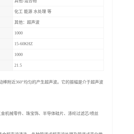
其他-混合物
化工 能源 水处理 等
其他：超声波
1000
15-60KHZ
1000
21.5
棒附近360°均匀的产生超声波。它的振幅是介于超声波
金机械零件、珠宝饰、半导体硅片、涤纶过滤芯/喷丝