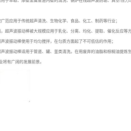
适用于萃取、厚壁金属管道内壁的清洗、锅炉在线超声波防垢、真空/压力
被广范应用于传统超声清洗、生物化学、食品、化工、制药等行业；
面，超声波振动棒被大规模应用于乳化、分离、均化、提取、催化反应等
超声波振动棒使用于均匀搅拌，在匀质方面起了不可低估的作用；
超声波振动棒适用于管道、罐、釜类清洗。在用废弃的油脂和棕榈油提炼
业将有广阔的发展前景。