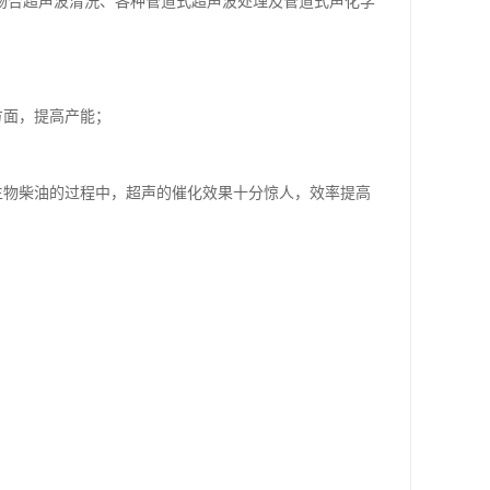
场合超声波清洗、各种管道式超声波处理及管道式声化学
方面，提高产能；
生物柴油的过程中，超声的催化效果十分惊人，效率提高