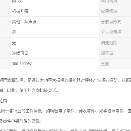
固-液
适用物料
机械升降
应用领域
其他：超声波
分散盘形式
是
分三轮直径
无
调速范围
连续可调
罐容量
300-3000W
重量
超声波震动棒，是通过大功率大振幅的换能器对棒体产生径向振动，在振动
间，因此，使用的方向比较灵活。
范围：
适用于各行业的工件清洗，如精密电子零件、钟表零件、光学玻璃零件、五
及零件电镀前后的清洗；