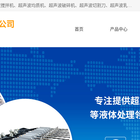
杭州振源超声设备有限公司主营产品：超声波分散机、超声波搅拌机、超声波均质机、超声波破碎机、超声波切割刀、超声波乳化机、超声波提取机、超声波振动棒等设备。秉承诚信经营、品质至上的服务宗旨，与多家企业建立了长期的合作关系。公司坚持以质量赢市场，以服务赢客户，始终以客户利益为中心。
公司
首页
产品中心