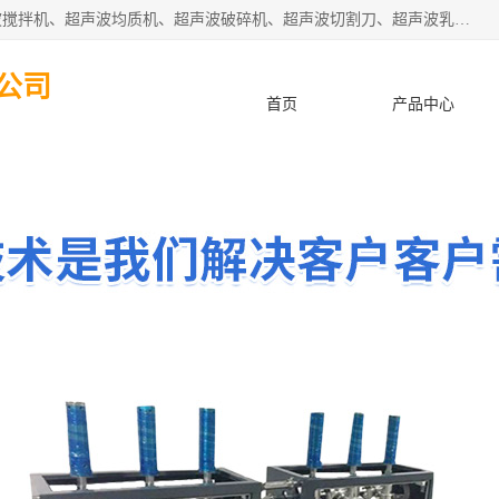
杭州振源超声设备有限公司主营产品：超声波分散机、超声波搅拌机、超声波均质机、超声波破碎机、超声波切割刀、超声波乳化机、超声波提取机、超声波振动棒等设备。秉承诚信经营、品质至上的服务宗旨，与多家企业建立了长期的合作关系。公司坚持以质量赢市场，以服务赢客户，始终以客户利益为中心。
公司
首页
产品中心