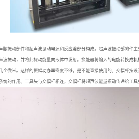
声脓振动部件和超声波见动电源和反应釜部分构成。超声波振动郜的件主
声波振动，并将此探动能量向液体中发射。换能器将输入的电能转换成机
几个微米。这样的振幅功办率密度不够，是不能直接使用的。交幅杆按设
系统的作用。工具头与交幅杆相连，交幅杆将超声波能量振动传递给工具