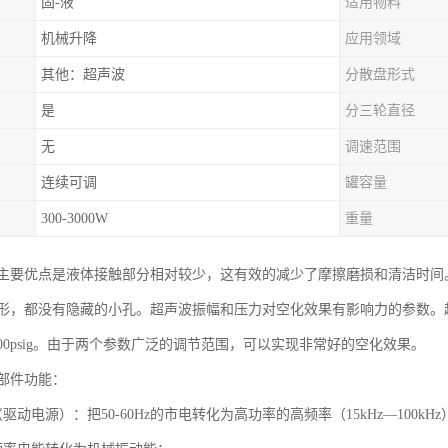
固-液
适用物料
机械升降
应用领域
其他：超声波
分散盘形式
是
分三轮直径
无
调速范围
连续可调
罐容量
300-3000W
重量
主要优点是液体接触部分相对较少，这有效的减少了摩擦磨损和清洁时间
形，都没有隐藏的小孔。超声波振幅和压力对空化效果有影响力的参数。超
00psig。由于两个参数广泛的调节范围，可以实现非常好的空化效果。
部件功能：
驱动电源）：把50-60Hz的市电转化为高功率的高频率（15kHz—100k