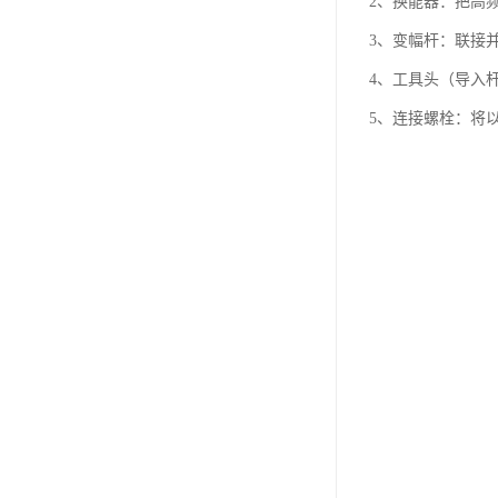
2、换能器：把高
3、变幅杆：联接
4、工具头（导入
5、连接螺栓：将