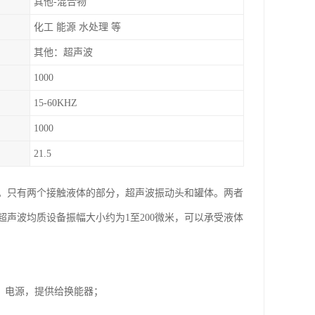
其他-混合物
化工 能源 水处理 等
其他：超声波
1000
15-60KHZ
1000
21.5
。只有两个接触液体的部分，超声波振动头和罐体。两者
声波均质设备振幅大小约为1至200微米，可以承受液体
Hz）电源，提供给换能器；