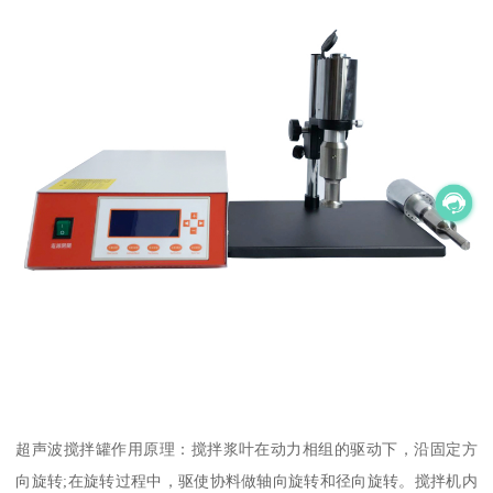
超声波搅拌罐作用原理：搅拌浆叶在动力相组的驱动下，沿固定方
向旋转;在旋转过程中，驱使协料做轴向旋转和径向旋转。搅拌机内