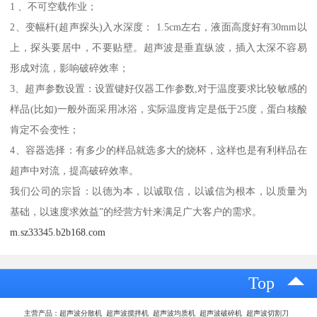
1 、不可空载作业；
2、变幅杆(超声探头)入水深度： 1.5cm左右，液面高度好有30mm以
上，探头要居中，不要贴壁。超声波是垂直纵波，插入太深不容易
形成对流，影响破碎效率；
3、超声参数设置：设置键好仪器工作参数,对于温度要求比较敏感的
样品(比如)一般外面采用冰浴，实际温度肯定是低于25度，蛋白核酸
肯定不会变性；
4、容器选择：有多少的样品就选多大的烧杯，这样也是有利样品在
超声中对流，提高破碎效率。
我们公司的宗旨：以德为本，以诚取信，以诚信为根本，以质量为
基础，以速度求效益”的经营方针来满足广大客户的需求。
m.sz33345.b2b168.com
Top
主营产品：超声波分散机 超声波搅拌机 超声波均质机 超声波破碎机 超声波切割刀