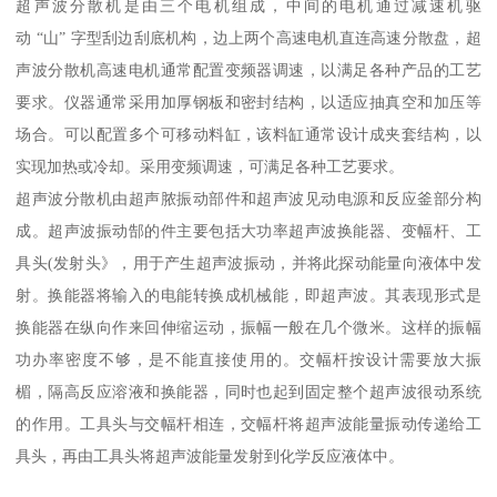
超声波分散机是由三个电机组成，中间的电机通过减速机驱
动 “山” 字型刮边刮底机构，边上两个高速电机直连高速分散盘，超
声波分散机高速电机通常配置变频器调速，以满足各种产品的工艺
要求。仪器通常采用加厚钢板和密封结构，以适应抽真空和加压等
场合。可以配置多个可移动料缸，该料缸通常设计成夹套结构，以
实现加热或冷却。采用变频调速，可满足各种工艺要求。
超声波分散机由超声脓振动部件和超声波见动电源和反应釜部分构
成。超声波振动郜的件主要包括大功率超声波换能器、变幅杆、工
具头(发射头》，用于产生超声波振动，并将此探动能量向液体中发
射。换能器将输入的电能转换成机械能，即超声波。其表现形式是
换能器在纵向作来回伸缩运动，振幅一般在几个微米。这样的振幅
功办率密度不够，是不能直接使用的。交幅杆按设计需要放大振
楣，隔高反应溶液和换能器，同时也起到固定整个超声波很动系统
的作用。工具头与交幅杆相连，交幅杆将超声波能量振动传递给工
具头，再由工具头将超声波能量发射到化学反应液体中。