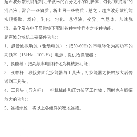
超声波分散机能配制近乎微米的百分之小的乳胶体；匀化“难混溶”的
混合液；聚合一些物质，析出另一些物质，总之，超声波分散机能
实现提取、粉碎、乳化、匀化、悬浮液、变异、气悬体、加速脱
溶、晶化及在电子显微镜下配制各种生物样本之多种功能。
超声波分散机主要部件功能：
1、超音波振动源（驱动电源）：把50-60Hz的市电转化为高功率的
高频率（15kHz—100kHz）电源，提供给换能器；
2、换能器：把高频率电能转化为机械振动能；
3、变幅杆：联接并固定换能器与工具头，将换能器之振幅放大后传
送到工具头；
4、工具头（导入杆）：把机械能和压力传至工作物，同时也有振幅
放大的功能；
5、连接螺栓：将以上各组件紧密地连接。