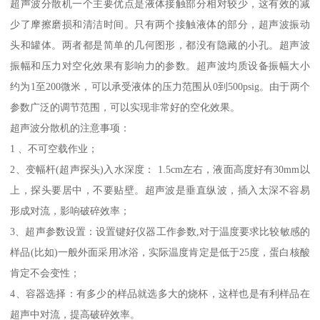
超声波分散机一个主要优点是液体接触部分相对较少，这有效的减
少了摩擦磨损和清洁时间。只有两个接触液体的部分，超声波振动
头和罐体。两者都是简单的几何图形，都没有隐藏的小孔。超声波
振幅和压力对空化效果有影响力的参数。超声波均质设备振幅大小
约为1至200微米，可以承受液体的压力范围从0到500psig。由于两个
参数广泛的调节范围，可以实现非常好的空化效果。
超声波分散机的注意事项：
1 、不可空载作业；
2、变幅杆(超声探头)入水深度： 1.5cm左右，液面高度好有30mm以
上，探头要居中，不要贴壁。超声波是垂直纵波，插入太深不容易
形成对流，影响破碎效率；
3、超声参数设置：设置键好仪器工作参数,对于温度要求比较敏感的
样品(比如)一般外面采用冰浴，实际温度肯定是低于25度，蛋白核酸
肯定不会变性；
4、容器选择：有多少的样品就选多大的烧杯，这样也是有利样品在
超声中对流，提高破碎效率。