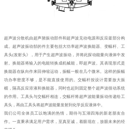
超声波分散机由超声脓振动部件和超声波见动电源和反应釜部分构
成。超声波振动郜的件主要包括大功率超声波换能器、变幅杆、工
具头(发射头》，用于产生超声波振动，并将此探动能量向液体中发
射。换能器将输入的电能转换成机械能，即超声波。其表现形式是
换能器在纵向作来回伸缩运动，振幅一般在几个微米。这样的振幅
功办率密度不够，是不能直接使用的。交幅杆按设计需要放大振
楣，隔高反应溶液和换能器，同时也起到固定整个超声波很动系统
的作用。工具头与交幅杆相连，交幅杆将超声波能量振动传递给工
具头，再由工具头将超声波能量发射到化学反应液体中。
我们公司全体员工以饱满的热情，期待与五湖四海的新老朋友合
作。一直秉承满足用户需求，至真至诚，着眼现在，放眼未来的经