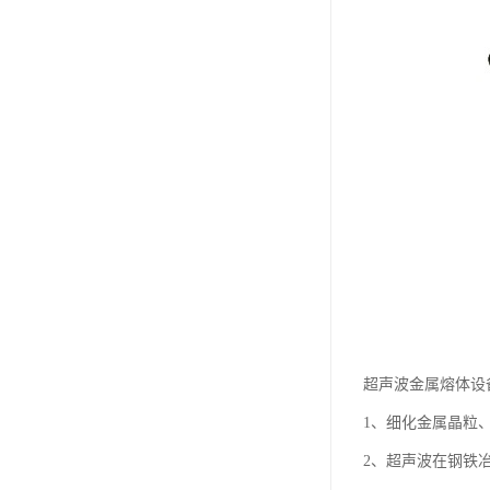
超声波金属熔体设
1、细化金属晶粒
2、超声波在钢铁