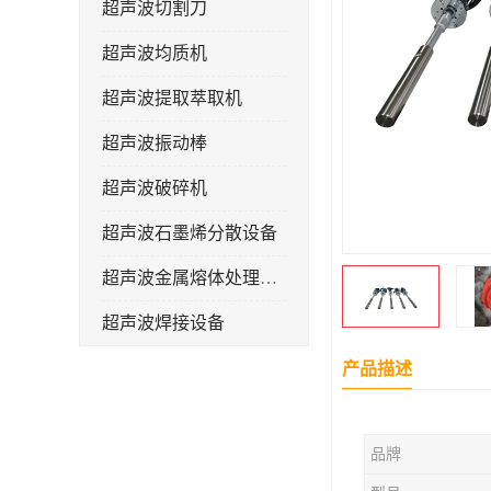
超声波切割刀
超声波均质机
超声波提取萃取机
超声波振动棒
超声波破碎机
超声波石墨烯分散设备
超声波金属熔体处理设备
超声波焊接设备
产品描述
品牌