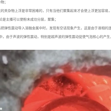
杂物；
笑的夹杂物上浮是非常困难的，只有当他们聚集起来才会使上浮更加容易
论是主播可以使粉末成功分层，聚集；
当把弹性震动导入溶融金属中时，发现有空话现象产生，这是由于液相的
中，由于声波的弹性震动，特别是超声波的弹性震动促使气泡核心的产生