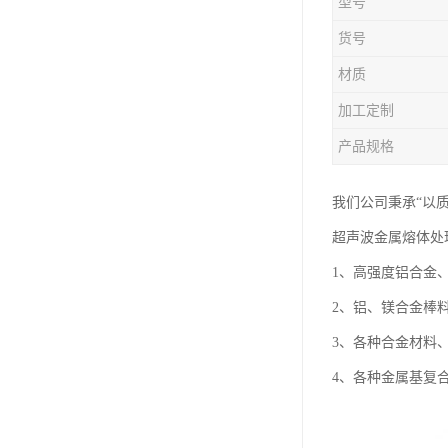
型号
货号
材质
加工定制
产品规格
我们公司秉承“以
超声波金属熔体处
1、高强度铝合金
2、铝、镁合金棒
3、各种合金材料
4、各种金属基复