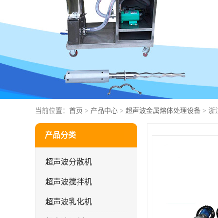
当前位置：
首页
>
产品中心
>
超声波金属熔体处理设备
> 
产品分类
超声波分散机
超声波搅拌机
超声波乳化机