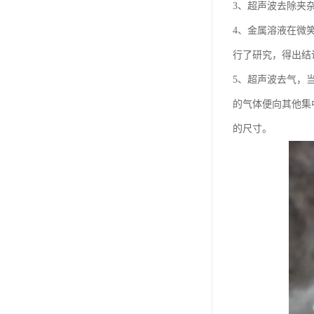
3、超声波去除夹
4、金属溶液在微
行了研究，得出结
5、超声波去气，
的气体便向其他集
的尺寸。