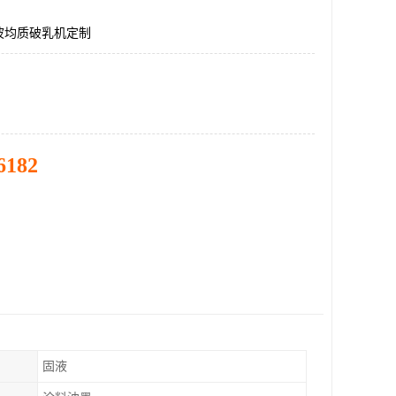
波均质破乳机定制
6182
固液