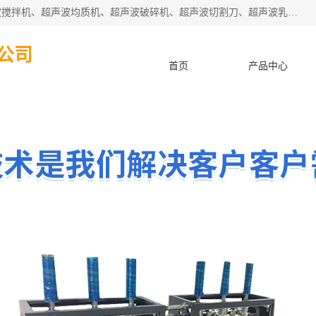
杭州振源超声设备有限公司主营产品：超声波分散机、超声波搅拌机、超声波均质机、超声波破碎机、超声波切割刀、超声波乳化机、超声波提取机、超声波振动棒等设备。秉承诚信经营、品质至上的服务宗旨，与多家企业建立了长期的合作关系。公司坚持以质量赢市场，以服务赢客户，始终以客户利益为中心。
公司
首页
产品中心