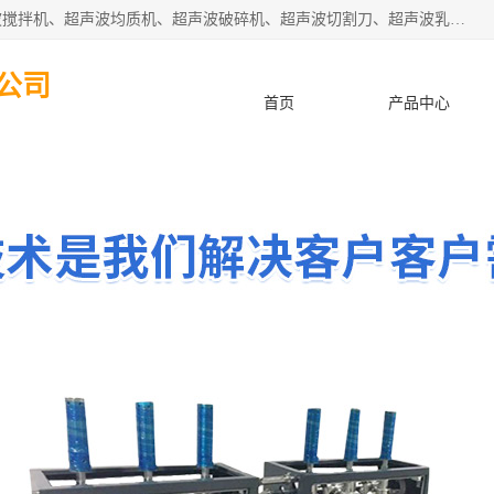
杭州振源超声设备有限公司主营产品：超声波分散机、超声波搅拌机、超声波均质机、超声波破碎机、超声波切割刀、超声波乳化机、超声波提取机、超声波振动棒等设备。秉承诚信经营、品质至上的服务宗旨，与多家企业建立了长期的合作关系。公司坚持以质量赢市场，以服务赢客户，始终以客户利益为中心。
公司
首页
产品中心