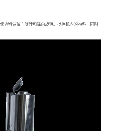
驱使协料做轴向旋转和径向旋转。搅拌机内的物料，同时