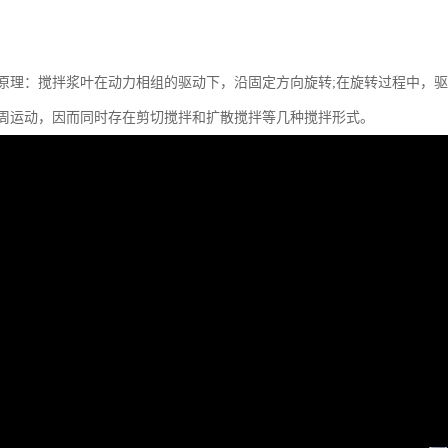
原理：搅拌浆叶在动力相组的驱动下，沿固定方向旋转;在旋转过程中，
周运动，因而同时存在剪切搅拌和扩散搅拌等几种搅拌形式。