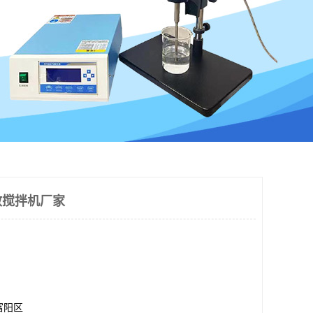
散搅拌机厂家
富阳区