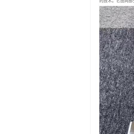
的技术。它由两部