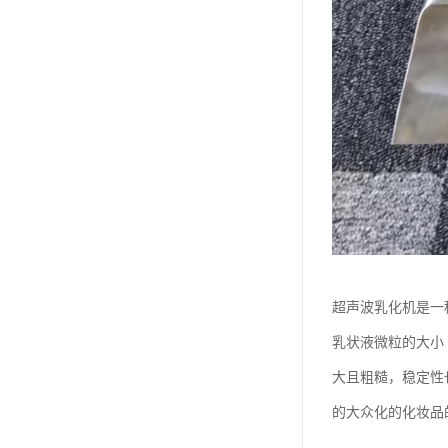
超声波乳化机是一
乳状液微粒的大小
大且粗糙，稳定性
的大众化的化妆品