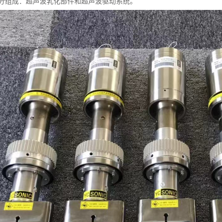
分组成：超声波乳化部件和超声波驱动系统。