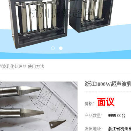
超声波乳化处理器 使用方法
浙江3000W超声波
面议
价格：
产品数量：
9999.00台
发货地址：
浙江省杭州