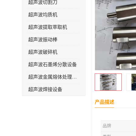
超声波切割刀
超声波均质机
超声波提取萃取机
超声波振动棒
超声波破碎机
超声波石墨烯分散设备
超声波金属熔体处理设备
超声波焊接设备
产品描述
品牌