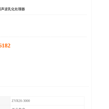
W超声波乳化处理器
6182
ZYR20-3000