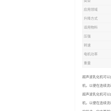
类型
应用领域
升降方式
适用物料
压强
转速
电机功率
重量
超声波乳化机可以
机，以便在连续流
超声波乳化机可以
机，以便在连续流