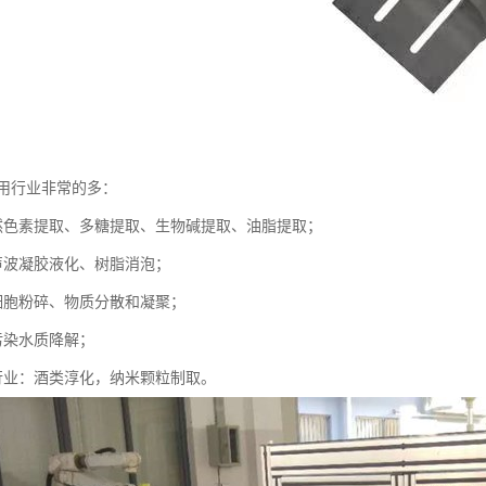
用行业非常的多：
然色素提取、多糖提取、生物碱提取、油脂提取；
声波凝胶液化、树脂消泡；
细胞粉碎、物质分散和凝聚；
污染水质降解；
行业：酒类淳化，纳米颗粒制取。