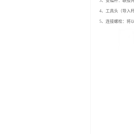
3、变幅杆：联接
4、工具头（导入
5、连接螺栓：将