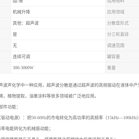
固-液
适用物料
机械升降
应用领域
其他：超声波
分散盘形式
是
分三轮直径
无
调速范围
连续可调
罐容量
300-3000W
重量
声波声化学中一种应用，超声波分散是通过超声波的高频振动在液体中产
烯，植物提取，油墨涂料等很多领域被广泛地应用。
部件功能：
驱动电源）：把50-60Hz的市电转化为高功率的高频率（15kHz—100k
频率电能转化为机械振动能；