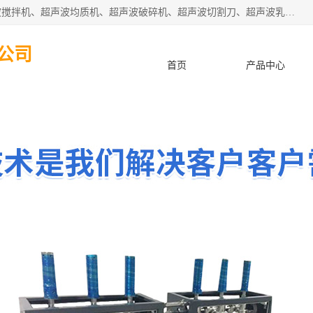
杭州振源超声设备有限公司主营产品：超声波分散机、超声波搅拌机、超声波均质机、超声波破碎机、超声波切割刀、超声波乳化机、超声波提取机、超声波振动棒等设备。秉承诚信经营、品质至上的服务宗旨，与多家企业建立了长期的合作关系。公司坚持以质量赢市场，以服务赢客户，始终以客户利益为中心。
公司
首页
产品中心