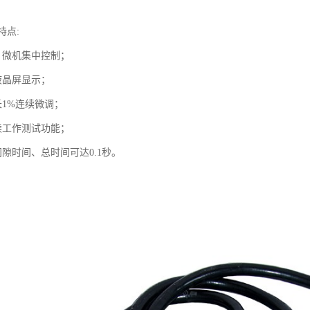
特点:
，微机集中控制；
液晶屏显示；
长1%连续微调；
续工作测试功能；
隙时间、总时间可达0.1秒。