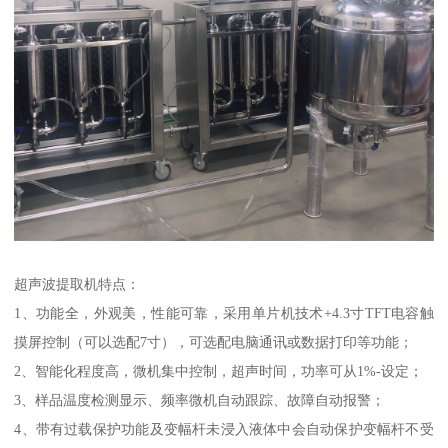
超声波提取机特点：
1、功能全，外观美，性能可靠，采用单片机技术+4.3寸TFT电容触
摸屏控制（可以选配7寸），可选配电脑通讯或数据打印等功能；
2、智能化程度高，微机集中控制，超声时间，功率可从1%-设定；
3、样品温度检测显示、频率微机自动跟踪、故障自动报警；
4、带有过载保护功能及变幅杆未浸入液体中会自动保护变幅杆不受