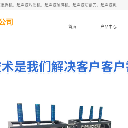
杭州振源超声设备有限公司主营产品：超声波分散机、超声波搅拌机、超声波均质机、超声波破碎机、超声波切割刀、超声波乳化机、超声波提取机、超声波振动棒等设备。秉承诚信经营、品质至上的服务宗旨，与多家企业建立了长期的合作关系。公司坚持以质量赢市场，以服务赢客户，始终以客户利益为中心。
公司
首页
产品中心