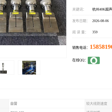
关键词：
杭州40K超
发布日期：
2026-08-06
阅 读 量：
359
1585819
销售电话：
在线QQ：
自营
较大线割速度