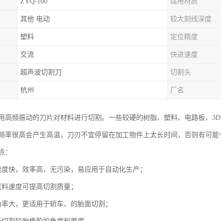
ZYQ-100
适用材质
其他 电动
较大刻线深度
塑料
定位精度
交流
快进速度
超声波切割刀
切割头
杭州
厂名
用高频振动的刀片对材料进行切割。一些较硬的树脂、塑料、电路板、3
频率很高会产生高温，刀刃不宜停留在加工物件上太长时间，否则有可能
点：
速度快，效率高，无污染，易应用于自动化生产；
送料速度可提高切割质量；
功率大，更适用于轿车、的胎面切割；