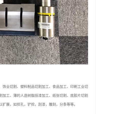
、饰业切割、塑料制品切割加工、食品加工、印刷工业切
割加工、薄的人造树脂括漆加工、纸张切割、底胶片切割
以扩展，如挖孔，铲挖，刮漆，雕刻，分条等等。