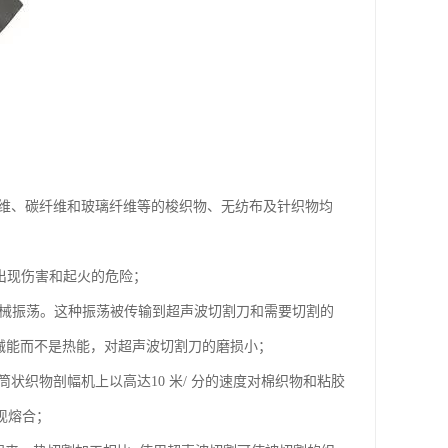
纤维、碳纤维和玻璃纤维等的梭织物、无纺布及针织物均
时出现伤害和起火的危险；
为机械振荡。这种振荡被传输到超声波切割刀和需要切割的
机械能而不是热能，对超声波切割刀的磨损小；
状织物剖幅机上以高达10 米/ 分的速度对棉织物和粘胶
现熔合；