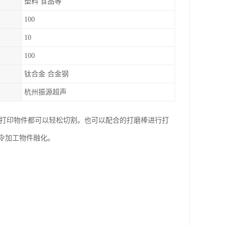
塑料 食品等
100
10
100
钛合金 合金钢
杭州振源超声
D打印物件都可以轻松切割。也可以配合的打磨棒进行打
令加工物件融化。