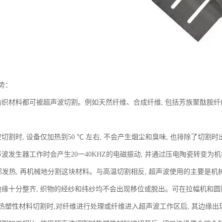
势：
纺织材料都可被超声波切割。例如天然纤维、合成纤维, 包括芳族聚酞胺
切割时, 设备仅加热到50 ℃ 左右, 不会产生烟尘和臭味, 也排除了切割
声波发生器工作时会产生20一40KHZ的电磁振动, 并通过压电陶瓷转变
内部发热, 再机械地分割这块材料。与高温切割相反, 超声波使用的主要是
边缘十分整齐, 织物的经纱和纬纱均不会出现移位或脱出。可在拉幅机和圆筒
热塑性材料切割时,对纤维进行处理或纤维进入超声波工作区后, 其边缘出