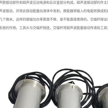
声脓振动部件和超声波见动电源和反应釜部分构成。超声波振动郜的件主
声波振动，并将此探动能量向液体中发射。换能器将输入的电能转换成机
几个微米。这样的振幅功办率密度不够，是不能直接使用的。交幅杆按设
系统的作用。工具头与交幅杆相连，交幅杆将超声波能量振动传递给工具