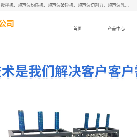
杭州振源超声设备有限公司主营产品：超声波分散机、超声波搅拌机、超声波均质机、超声波破碎机、超声波切割刀、超声波乳化机、超声波提取机、超声波振动棒等设备。秉承诚信经营、品质至上的服务宗旨，与多家企业建立了长期的合作关系。公司坚持以质量赢市场，以服务赢客户，始终以客户利益为中心。
公司
首页
产品中心