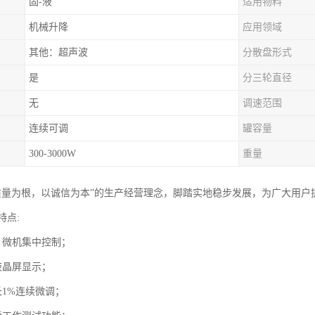
固-液
适用物料
机械升降
应用领域
其他：超声波
分散盘形式
是
分三轮直径
无
调速范围
连续可调
罐容量
300-3000W
重量
质量为根，以诚信为本”的生产经营理念，脚踏实地稳步发展，为广大用户
特点:
，微机集中控制；
液晶屏显示；
长1%连续微调；