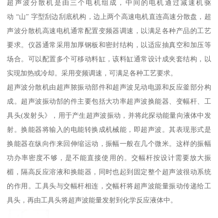
超声波分散机是由三个电机组成，中间的电机通过减速机驱
动 “山” 字型刮边刮底机构，边上两个高速电机直连高速分散盘，超
声波分散机高速电机通常配置变频器调速，以满足各种产品的工艺
要求。仪器通常采用加厚钢板和密封结构，以适应抽真空和加压等
场合。可以配置多个可移动料缸，该料缸通常设计成夹套结构，以
实现加热或冷却。采用变频调速，可满足各种工艺要求。
超声波分散机由超声脓振动部件和超声波见动电源和反应釜部分构
成。超声波振动郜的件主要包括大功率超声波换能器、变幅杆、工
具头(发射头》，用于产生超声波振动，并将此探动能量向液体中发
射。换能器将输入的电能转换成机械能，即超声波。其表现形式是
换能器在纵向作来回伸缩运动，振幅一般在几个微米。这样的振幅
功办率密度不够，是不能直接使用的。交幅杆按设计需要放大振
楣，隔高反应溶液和换能器，同时也起到固定整个超声波很动系统
的作用。工具头与交幅杆相连，交幅杆将超声波能量振动传递给工
具头，再由工具头将超声波能量发射到化学反应液体中。