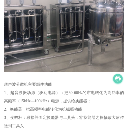
超声波分散机主要部件功能：
1、超音波振动源（驱动电源）：把50-60Hz的市电转化为高功率的
高频率（15kHz—100kHz）电源，提供给换能器；
2、换能器：把高频率电能转化为机械振动能；
3、变幅杆：联接并固定换能器与工具头，将换能器之振幅放大后传
送到工具头；