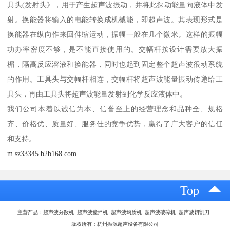
具头(发射头》，用于产生超声波振动，并将此探动能量向液体中发
射。换能器将输入的电能转换成机械能，即超声波。其表现形式是
换能器在纵向作来回伸缩运动，振幅一般在几个微米。这样的振幅
功办率密度不够，是不能直接使用的。交幅杆按设计需要放大振
楣，隔高反应溶液和换能器，同时也起到固定整个超声波很动系统
的作用。工具头与交幅杆相连，交幅杆将超声波能量振动传递给工
具头，再由工具头将超声波能量发射到化学反应液体中。
我们公司本着以诚信为本、信誉至上的经营理念和品种全、规格
齐、价格优、质量好、服务佳的竞争优势，赢得了广大客户的信任
和支持。
m.sz33345.b2b168.com
Top
主营产品：超声波分散机 超声波搅拌机 超声波均质机 超声波破碎机 超声波切割刀
版权所有：杭州振源超声设备有限公司