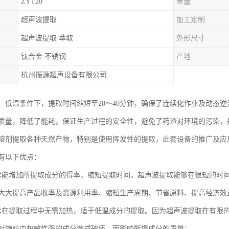
ZYT20
重量
超声波提取
加工定制
超声波提取 萃取
外形尺寸
钛合金 不锈钢
产地
杭州振源超声设备有限公司
、低温条件下，提取时间缩短至20～40分钟，确保了连续化作业及动态
质量，降低了能耗，保证生产过程的安全性，避免了药渣对环境的污染，
溶剂提取各种天然产物，特别是使用挥发性的提取，此套设备的推广及应
有以下优点：
术能增加所提取成分的得率，缩短提取时间。超声波提取能够在很短的时
大大提高产品收率及资源利用率、缩短生产周期、节省原料、提高经济效
术在提取过程中无需加热，适于低温成分的提取。因为超声波提取在有限
对物料中热敏性强的成分造成破坏。而影响所提成分的质量；