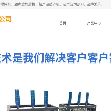
杭州振源超声设备有限公司主营产品：超声波分散机、超声波搅拌机、超声波均质机、超声波破碎机、超声波切割刀、超声波乳化机、超声波提取机、超声波振动棒等设备。秉承诚信经营、品质至上的服务宗旨，与多家企业建立了长期的合作关系。公司坚持以质量赢市场，以服务赢客户，始终以客户利益为中心。
公司
首页
产品中心